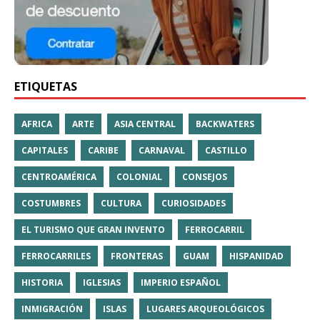
ETIQUETAS
AFRICA
ARTE
ASIA CENTRAL
BACKWATERS
CAPITALES
CARIBE
CARNAVAL
CASTILLO
CENTROAMÉRICA
COLONIAL
CONSEJOS
COSTUMBRES
CULTURA
CURIOSIDADES
EL TURISMO QUE GRAN INVENTO
FERROCARRIL
FERROCARRILES
FRONTERAS
GUAM
HISPANIDAD
HISTORIA
IGLESIAS
IMPERIO ESPAÑOL
INMIGRACIÓN
ISLAS
LUGARES ARQUEOLÓGICOS