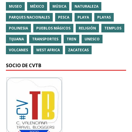
MUSEO
MÉXICO
MÚSICA
NATURALEZA
PARQUES NACIONALES
PESCA
PLAYA
PLAYAS
POLINESIA
PUEBLOS MÁGICOS
RELIGIÓN
TEMPLOS
TIJUANA
TRANSPORTES
TREN
UNESCO
VOLCANES
WEST AFRICA
ZACATECAS
SOCIO DE CVTB