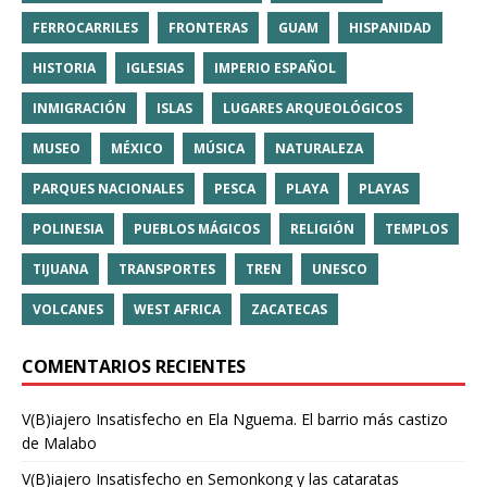
FERROCARRILES
FRONTERAS
GUAM
HISPANIDAD
HISTORIA
IGLESIAS
IMPERIO ESPAÑOL
INMIGRACIÓN
ISLAS
LUGARES ARQUEOLÓGICOS
MUSEO
MÉXICO
MÚSICA
NATURALEZA
PARQUES NACIONALES
PESCA
PLAYA
PLAYAS
POLINESIA
PUEBLOS MÁGICOS
RELIGIÓN
TEMPLOS
TIJUANA
TRANSPORTES
TREN
UNESCO
VOLCANES
WEST AFRICA
ZACATECAS
COMENTARIOS RECIENTES
V(B)iajero Insatisfecho
en
Ela Nguema. El barrio más castizo
de Malabo
V(B)iajero Insatisfecho
en
Semonkong y las cataratas