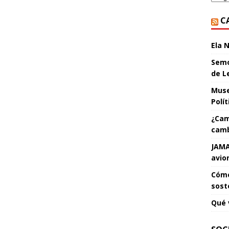
C
Ela 
Semo
de L
Muse
Polí
¿Cam
camb
JAMA
avio
Cómo
sost
Qué 