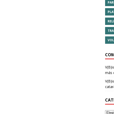
PAR
PLA
REL
TRA
VOL
COM
V(B)i
más 
V(B)i
cata
CAT