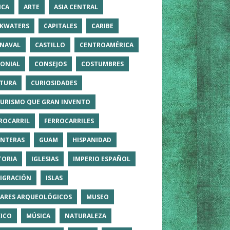
ICA
ARTE
ASIA CENTRAL
KWATERS
CAPITALES
CARIBE
NAVAL
CASTILLO
CENTROAMÉRICA
ONIAL
CONSEJOS
COSTUMBRES
TURA
CURIOSIDADES
TURISMO QUE GRAN INVENTO
ROCARRIL
FERROCARRILES
NTERAS
GUAM
HISPANIDAD
TORIA
IGLESIAS
IMPERIO ESPAÑOL
IGRACIÓN
ISLAS
ARES ARQUEOLÓGICOS
MUSEO
ICO
MÚSICA
NATURALEZA