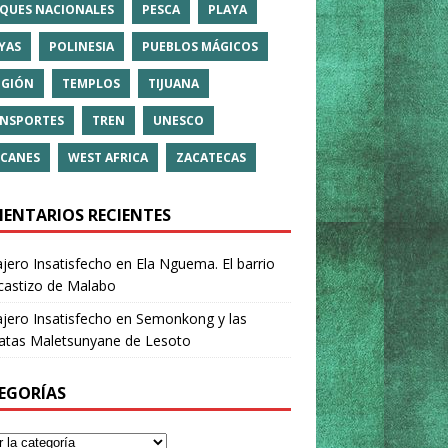
QUES NACIONALES
PESCA
PLAYA
YAS
POLINESIA
PUEBLOS MÁGICOS
IGIÓN
TEMPLOS
TIJUANA
NSPORTES
TREN
UNESCO
CANES
WEST AFRICA
ZACATECAS
ENTARIOS RECIENTES
ajero Insatisfecho
en
Ela Nguema. El barrio
castizo de Malabo
ajero Insatisfecho
en
Semonkong y las
ratas Maletsunyane de Lesoto
EGORÍAS