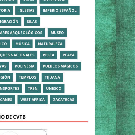
TORIA
IGLESIAS
IMPERIO ESPAÑOL
IGRACIÓN
ISLAS
ARES ARQUEOLÓGICOS
MUSEO
ICO
MÚSICA
NATURALEZA
QUES NACIONALES
PESCA
PLAYA
YAS
POLINESIA
PUEBLOS MÁGICOS
IGIÓN
TEMPLOS
TIJUANA
NSPORTES
TREN
UNESCO
CANES
WEST AFRICA
ZACATECAS
IO DE CVTB