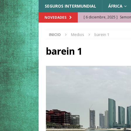
SEGUROS INTERMUNDIAL
ÁFRICA
[ 6 diciembre, 2025 ]
Semonk
NOVEDADES
[ 23 noviembre, 2025 ]
Muse
INICIO
Medios
barein 1
KAZAJISTÁN
[ 22 noviembre, 2025 ]
¿Cam
barein 1
REFLEXIONES VIAJERAS
[ 9 octubre, 2025 ]
JAMAICA. 
[ 27 septiembre, 2025 ]
Cóm
[ 3 agosto, 2025 ]
Qué ver e
[ 15 marzo, 2026 ]
Ela Ngue