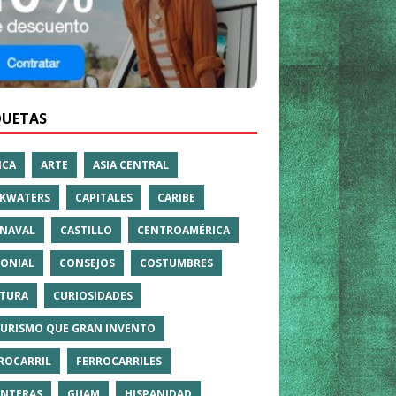
QUETAS
ICA
ARTE
ASIA CENTRAL
KWATERS
CAPITALES
CARIBE
NAVAL
CASTILLO
CENTROAMÉRICA
ONIAL
CONSEJOS
COSTUMBRES
TURA
CURIOSIDADES
TURISMO QUE GRAN INVENTO
ROCARRIL
FERROCARRILES
NTERAS
GUAM
HISPANIDAD