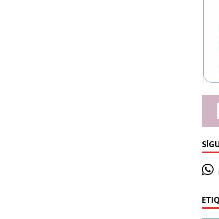
SÍG
ETI