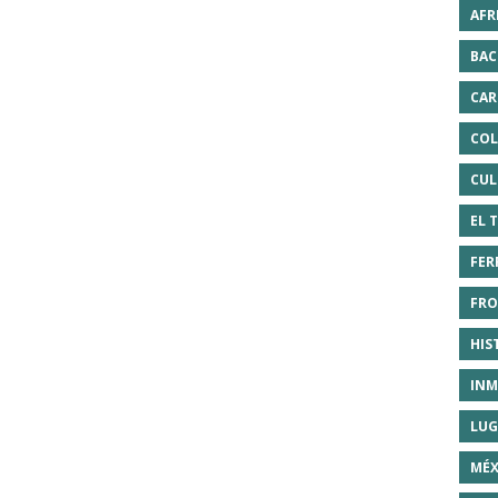
AFR
BAC
CAR
COL
CUL
EL 
FER
FRO
HIS
INM
LUG
MÉX