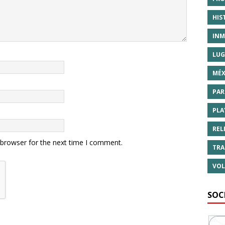
HIS
INM
LUG
MÉX
PAR
PLA
REL
 browser for the next time I comment.
TRA
VOL
SOC