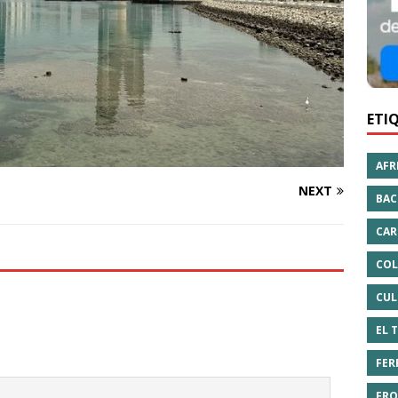
ETI
AFR
NEXT
BAC
CAR
COL
CUL
EL 
FER
FRO