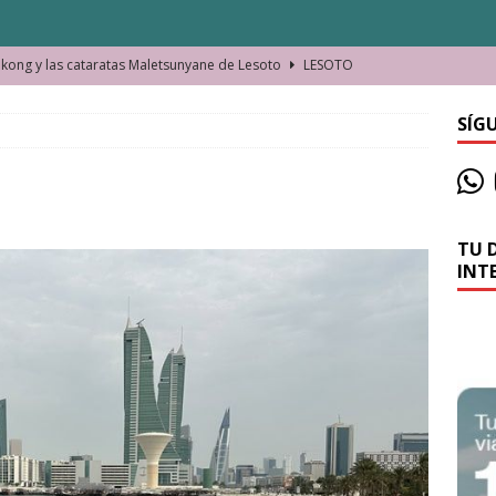
ong y las cataratas Maletsunyane de Lesoto
LESOTO
o de las Víctimas de la Represión Política en Shymkent, Kazajistán
SÍG
bian los lugares que visitamos o cambiamos nosotros?
TU 
La historia de la misteriosa avioneta de la playa
JAMAICA
INT
o moverse en Seychelles de manera sostenible
SEYCHELLES
n Manama. La capital de Baréin
BARÉIN
ma. El barrio más castizo de Malabo
GUINEA ECUATORIAL