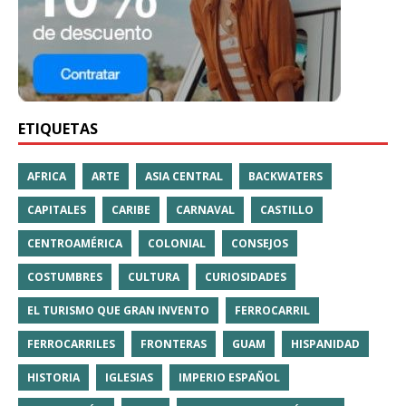
ETIQUETAS
AFRICA
ARTE
ASIA CENTRAL
BACKWATERS
CAPITALES
CARIBE
CARNAVAL
CASTILLO
CENTROAMÉRICA
COLONIAL
CONSEJOS
COSTUMBRES
CULTURA
CURIOSIDADES
EL TURISMO QUE GRAN INVENTO
FERROCARRIL
FERROCARRILES
FRONTERAS
GUAM
HISPANIDAD
HISTORIA
IGLESIAS
IMPERIO ESPAÑOL