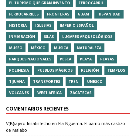
EL TURISMO QUE GRAN INVENTO
FERROCARRIL
FERROCARRILES
FRONTERAS
GUAM
HISPANIDAD
HISTORIA
IGLESIAS
IMPERIO ESPAÑOL
INMIGRACIÓN
ISLAS
LUGARES ARQUEOLÓGICOS
MUSEO
MÉXICO
MÚSICA
NATURALEZA
PARQUES NACIONALES
PESCA
PLAYA
PLAYAS
POLINESIA
PUEBLOS MÁGICOS
RELIGIÓN
TEMPLOS
TIJUANA
TRANSPORTES
TREN
UNESCO
VOLCANES
WEST AFRICA
ZACATECAS
COMENTARIOS RECIENTES
V(B)iajero Insatisfecho
en
Ela Nguema. El barrio más castizo
de Malabo