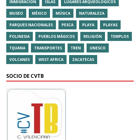
INMIGRACIÓN
ISLAS
LUGARES ARQUEOLÓGICOS
MUSEO
MÉXICO
MÚSICA
NATURALEZA
PARQUES NACIONALES
PESCA
PLAYA
PLAYAS
POLINESIA
PUEBLOS MÁGICOS
RELIGIÓN
TEMPLOS
TIJUANA
TRANSPORTES
TREN
UNESCO
VOLCANES
WEST AFRICA
ZACATECAS
SOCIO DE CVTB