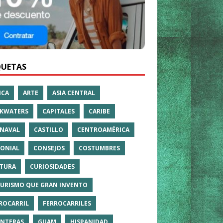
QUETAS
ICA
ARTE
ASIA CENTRAL
KWATERS
CAPITALES
CARIBE
NAVAL
CASTILLO
CENTROAMÉRICA
ONIAL
CONSEJOS
COSTUMBRES
TURA
CURIOSIDADES
TURISMO QUE GRAN INVENTO
ROCARRIL
FERROCARRILES
NTERAS
GUAM
HISPANIDAD