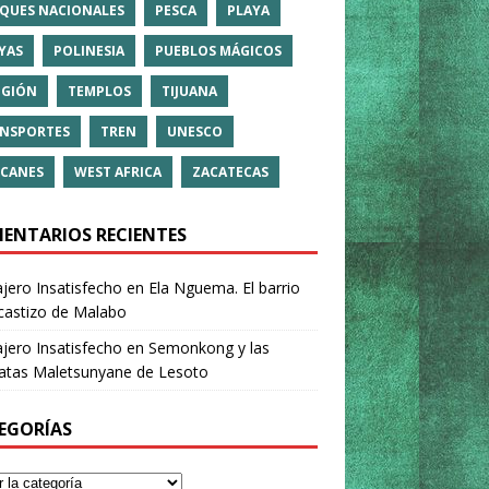
QUES NACIONALES
PESCA
PLAYA
YAS
POLINESIA
PUEBLOS MÁGICOS
IGIÓN
TEMPLOS
TIJUANA
NSPORTES
TREN
UNESCO
CANES
WEST AFRICA
ZACATECAS
ENTARIOS RECIENTES
ajero Insatisfecho
en
Ela Nguema. El barrio
castizo de Malabo
ajero Insatisfecho
en
Semonkong y las
ratas Maletsunyane de Lesoto
EGORÍAS