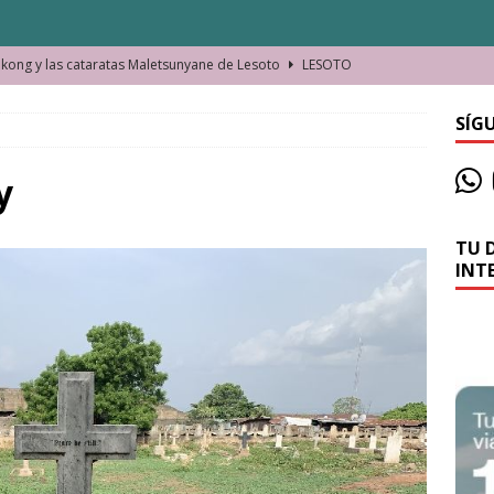
ong y las cataratas Maletsunyane de Lesoto
LESOTO
o de las Víctimas de la Represión Política en Shymkent, Kazajistán
SÍG
bian los lugares que visitamos o cambiamos nosotros?
y
TU 
La historia de la misteriosa avioneta de la playa
JAMAICA
INT
o moverse en Seychelles de manera sostenible
SEYCHELLES
n Manama. La capital de Baréin
BARÉIN
ma. El barrio más castizo de Malabo
GUINEA ECUATORIAL