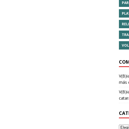
PAR
PLA
REL
TRA
VOL
COM
V(B)i
más 
V(B)i
cata
CAT