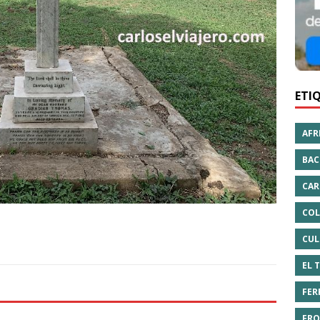
ETI
AFR
BAC
CAR
COL
CUL
EL 
FER
FRO