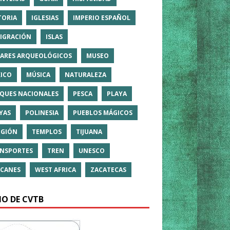
TORIA
IGLESIAS
IMPERIO ESPAÑOL
IGRACIÓN
ISLAS
ARES ARQUEOLÓGICOS
MUSEO
ICO
MÚSICA
NATURALEZA
QUES NACIONALES
PESCA
PLAYA
YAS
POLINESIA
PUEBLOS MÁGICOS
IGIÓN
TEMPLOS
TIJUANA
NSPORTES
TREN
UNESCO
CANES
WEST AFRICA
ZACATECAS
IO DE CVTB