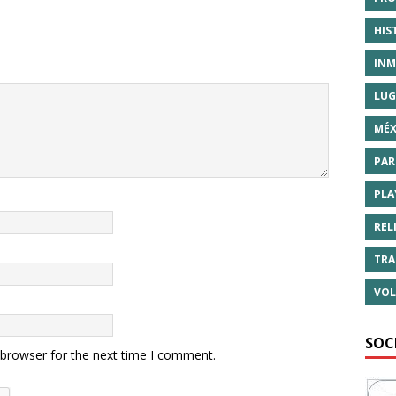
HIS
INM
LUG
MÉX
PAR
PLA
REL
TRA
VOL
SOC
 browser for the next time I comment.