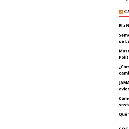
C
Ela 
Semo
de L
Muse
Polí
¿Cam
camb
JAMA
avio
Cómo
sost
Qué 