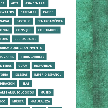
ICA
ARTE
ASIA CENTRAL
KWATERS
CAPITALES
CARIBE
NAVAL
CASTILLO
CENTROAMÉRICA
ONIAL
CONSEJOS
COSTUMBRES
TURA
CURIOSIDADES
TURISMO QUE GRAN INVENTO
ROCARRIL
FERROCARRILES
NTERAS
GUAM
HISPANIDAD
TORIA
IGLESIAS
IMPERIO ESPAÑOL
IGRACIÓN
ISLAS
ARES ARQUEOLÓGICOS
MUSEO
ICO
MÚSICA
NATURALEZA