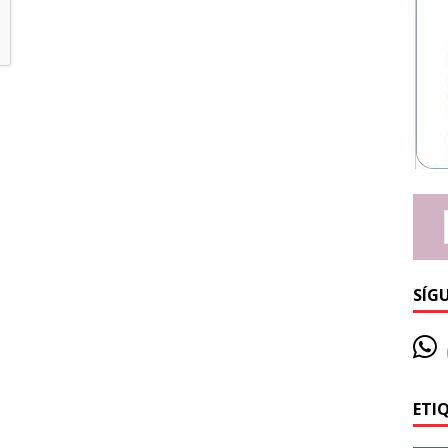
SÍG
ETI