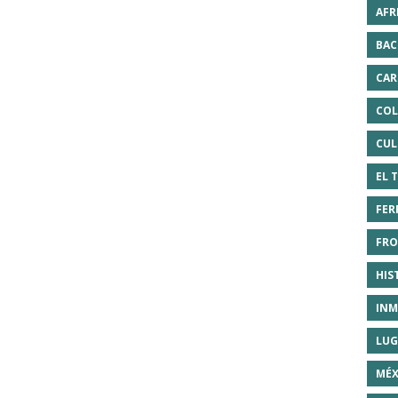
AFR
BAC
CAR
COL
CUL
EL 
FER
FRO
HIS
INM
LUG
MÉX