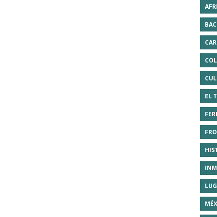
AFR
BAC
CAR
COL
CUL
EL 
FER
FRO
HIS
INM
LUG
MÉX