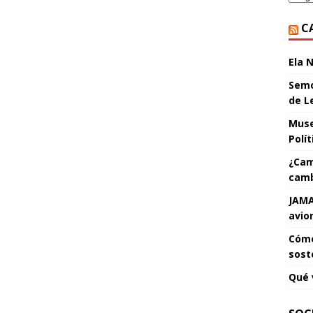
C
Ela 
Semo
de L
Muse
Polí
¿Cam
camb
JAMA
avio
Cómo
sost
Qué 