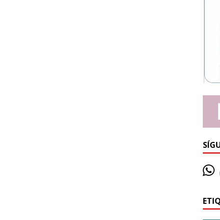
SÍG
ETI