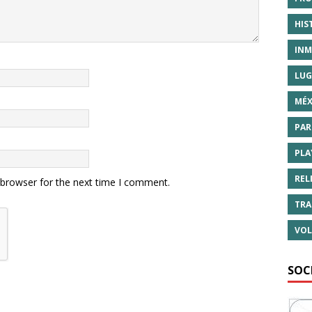
HIS
INM
LUG
MÉX
PAR
PLA
REL
 browser for the next time I comment.
TRA
VOL
SOC