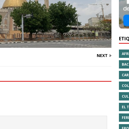
ETI
AFR
NEXT
BAC
CAR
COL
CUL
EL 
FER
FRO