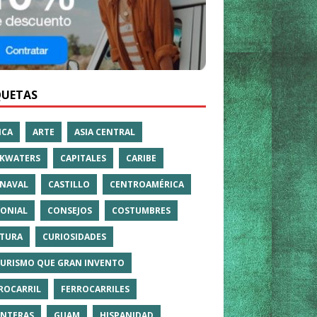
QUETAS
ICA
ARTE
ASIA CENTRAL
KWATERS
CAPITALES
CARIBE
NAVAL
CASTILLO
CENTROAMÉRICA
ONIAL
CONSEJOS
COSTUMBRES
TURA
CURIOSIDADES
TURISMO QUE GRAN INVENTO
ROCARRIL
FERROCARRILES
NTERAS
GUAM
HISPANIDAD