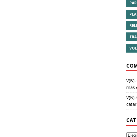
PAR
PLA
REL
TRA
VOL
COM
V(B)i
más 
V(B)i
cata
CAT