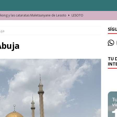
ong y las cataratas Maletsunyane de Lesoto
LESOTO
o de las Víctimas de la Represión Política en Shymkent, Kazajistán
SÍG
uja
bian los lugares que visitamos o cambiamos nosotros?
Abuja
TU 
La historia de la misteriosa avioneta de la playa
JAMAICA
INT
o moverse en Seychelles de manera sostenible
SEYCHELLES
n Manama. La capital de Baréin
BARÉIN
ma. El barrio más castizo de Malabo
GUINEA ECUATORIAL