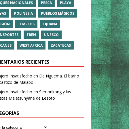
QUES NACIONALES
PESCA
PLAYA
YAS
POLINESIA
PUEBLOS MÁGICOS
IGIÓN
TEMPLOS
TIJUANA
NSPORTES
TREN
UNESCO
CANES
WEST AFRICA
ZACATECAS
ENTARIOS RECIENTES
ajero Insatisfecho
en
Ela Nguema. El barrio
castizo de Malabo
ajero Insatisfecho
en
Semonkong y las
ratas Maletsunyane de Lesoto
EGORÍAS