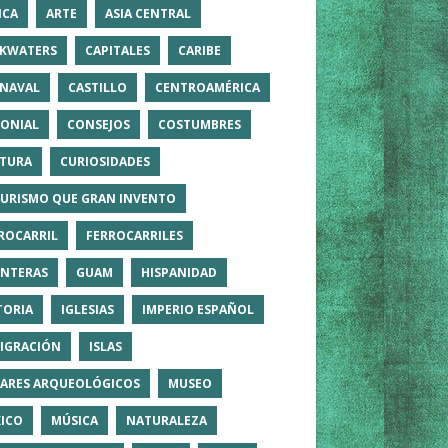
ICA
ARTE
ASIA CENTRAL
KWATERS
CAPITALES
CARIBE
NAVAL
CASTILLO
CENTROAMÉRICA
ONIAL
CONSEJOS
COSTUMBRES
TURA
CURIOSIDADES
TURISMO QUE GRAN INVENTO
ROCARRIL
FERROCARRILES
NTERAS
GUAM
HISPANIDAD
TORIA
IGLESIAS
IMPERIO ESPAÑOL
IGRACIÓN
ISLAS
ARES ARQUEOLÓGICOS
MUSEO
ICO
MÚSICA
NATURALEZA