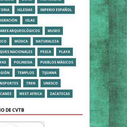
TORIA
IGLESIAS
IMPERIO ESPAÑOL
IGRACIÓN
ISLAS
ARES ARQUEOLÓGICOS
MUSEO
ICO
MÚSICA
NATURALEZA
QUES NACIONALES
PESCA
PLAYA
YAS
POLINESIA
PUEBLOS MÁGICOS
IGIÓN
TEMPLOS
TIJUANA
NSPORTES
TREN
UNESCO
CANES
WEST AFRICA
ZACATECAS
IO DE CVTB