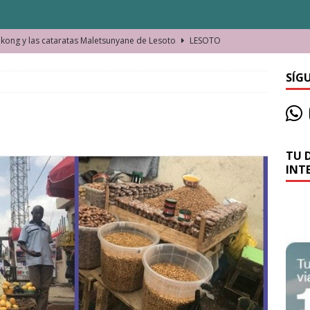
ong y las cataratas Maletsunyane de Lesoto
LESOTO
o de las Víctimas de la Represión Política en Shymkent, Kazajistán
SÍG
bian los lugares que visitamos o cambiamos nosotros?
TU 
La historia de la misteriosa avioneta de la playa
JAMAICA
INT
o moverse en Seychelles de manera sostenible
SEYCHELLES
n Manama. La capital de Baréin
BARÉIN
ma. El barrio más castizo de Malabo
GUINEA ECUATORIAL