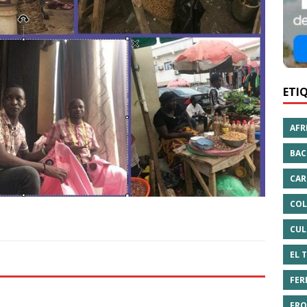
ETI
AFR
BAC
CAR
COL
CUL
EL 
FER
FRO