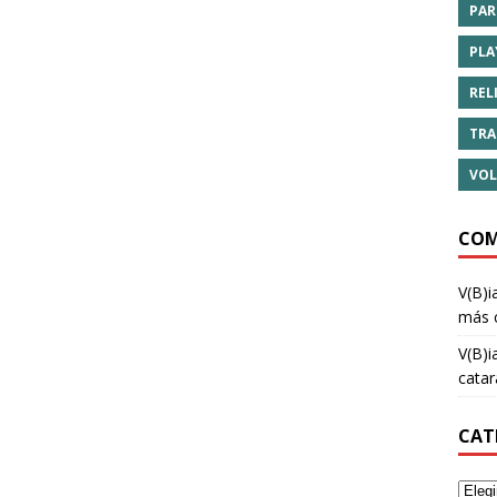
PAR
PLA
REL
TRA
VOL
COM
V(B)i
más 
V(B)i
cata
CAT