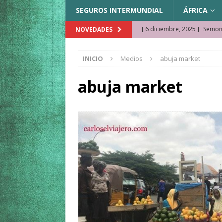
SEGUROS INTERMUNDIAL
ÁFRICA
[ 6 diciembre, 2025 ]
Semonk
NOVEDADES
[ 23 noviembre, 2025 ]
Muse
INICIO
Medios
abuja market
KAZAJISTÁN
[ 22 noviembre, 2025 ]
¿Cam
abuja market
REFLEXIONES VIAJERAS
[ 9 octubre, 2025 ]
JAMAICA. 
[ 27 septiembre, 2025 ]
Cóm
[ 3 agosto, 2025 ]
Qué ver e
[ 15 marzo, 2026 ]
Ela Ngue