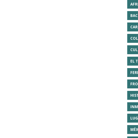
AFR
BAC
CAR
COL
CUL
EL 
FER
FRO
HIS
INM
LUG
MÉX