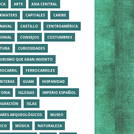
ICA
ARTE
ASIA CENTRAL
KWATERS
CAPITALES
CARIBE
NAVAL
CASTILLO
CENTROAMÉRICA
ONIAL
CONSEJOS
COSTUMBRES
TURA
CURIOSIDADES
TURISMO QUE GRAN INVENTO
ROCARRIL
FERROCARRILES
NTERAS
GUAM
HISPANIDAD
TORIA
IGLESIAS
IMPERIO ESPAÑOL
IGRACIÓN
ISLAS
ARES ARQUEOLÓGICOS
MUSEO
ICO
MÚSICA
NATURALEZA