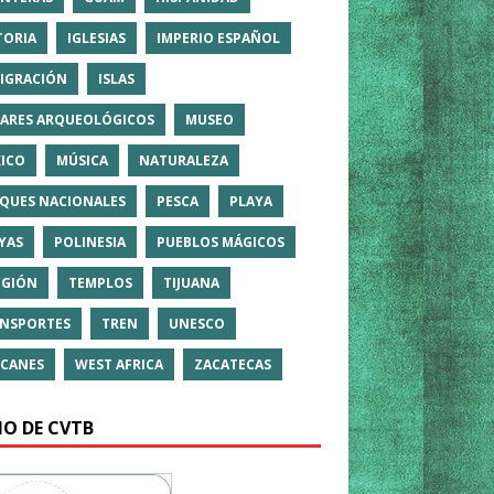
TORIA
IGLESIAS
IMPERIO ESPAÑOL
IGRACIÓN
ISLAS
ARES ARQUEOLÓGICOS
MUSEO
ICO
MÚSICA
NATURALEZA
QUES NACIONALES
PESCA
PLAYA
YAS
POLINESIA
PUEBLOS MÁGICOS
IGIÓN
TEMPLOS
TIJUANA
NSPORTES
TREN
UNESCO
CANES
WEST AFRICA
ZACATECAS
IO DE CVTB