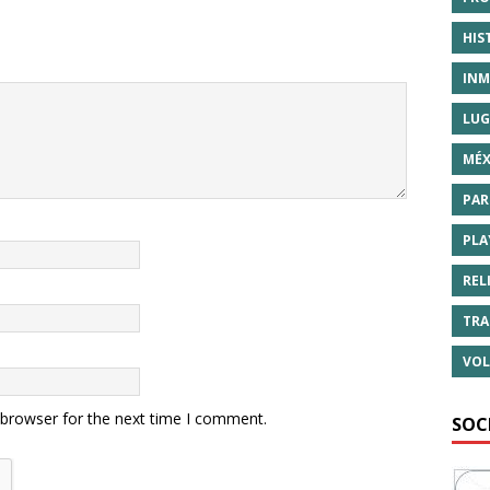
HIS
INM
LUG
MÉX
PAR
PLA
REL
TRA
VOL
 browser for the next time I comment.
SOC