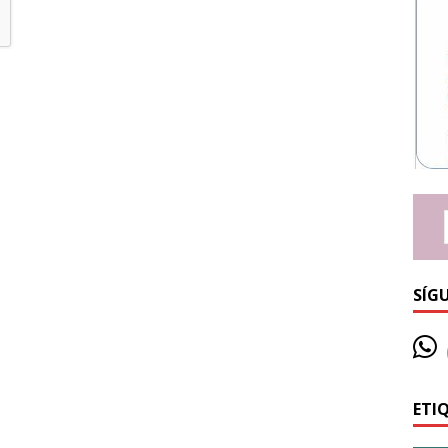
SÍG
ETI