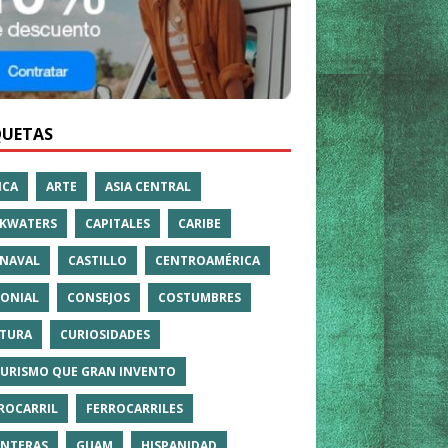
QUETAS
ICA
ARTE
ASIA CENTRAL
KWATERS
CAPITALES
CARIBE
NAVAL
CASTILLO
CENTROAMÉRICA
ONIAL
CONSEJOS
COSTUMBRES
TURA
CURIOSIDADES
TURISMO QUE GRAN INVENTO
ROCARRIL
FERROCARRILES
NTERAS
GUAM
HISPANIDAD