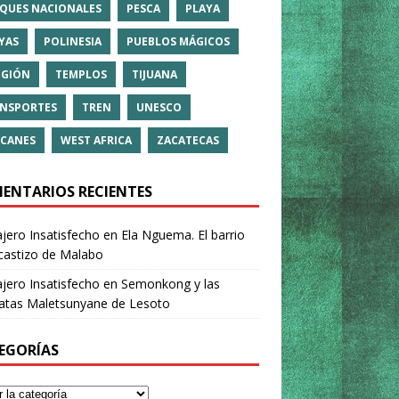
QUES NACIONALES
PESCA
PLAYA
YAS
POLINESIA
PUEBLOS MÁGICOS
IGIÓN
TEMPLOS
TIJUANA
NSPORTES
TREN
UNESCO
CANES
WEST AFRICA
ZACATECAS
ENTARIOS RECIENTES
ajero Insatisfecho
en
Ela Nguema. El barrio
castizo de Malabo
ajero Insatisfecho
en
Semonkong y las
ratas Maletsunyane de Lesoto
EGORÍAS