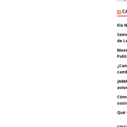
C
Ela 
Semo
de L
Muse
Polí
¿Cam
camb
JAMA
avio
Cómo
sost
Qué 