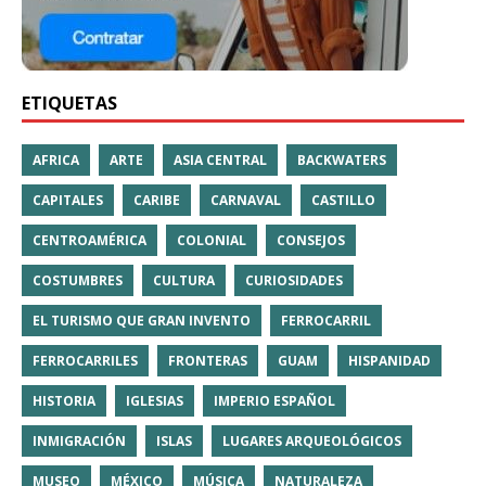
ETIQUETAS
AFRICA
ARTE
ASIA CENTRAL
BACKWATERS
CAPITALES
CARIBE
CARNAVAL
CASTILLO
CENTROAMÉRICA
COLONIAL
CONSEJOS
COSTUMBRES
CULTURA
CURIOSIDADES
EL TURISMO QUE GRAN INVENTO
FERROCARRIL
FERROCARRILES
FRONTERAS
GUAM
HISPANIDAD
HISTORIA
IGLESIAS
IMPERIO ESPAÑOL
INMIGRACIÓN
ISLAS
LUGARES ARQUEOLÓGICOS
MUSEO
MÉXICO
MÚSICA
NATURALEZA