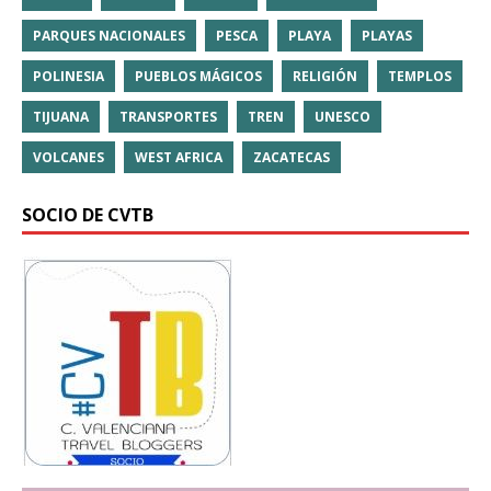
PARQUES NACIONALES
PESCA
PLAYA
PLAYAS
POLINESIA
PUEBLOS MÁGICOS
RELIGIÓN
TEMPLOS
TIJUANA
TRANSPORTES
TREN
UNESCO
VOLCANES
WEST AFRICA
ZACATECAS
SOCIO DE CVTB