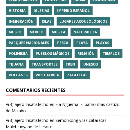
HISTORIA
IGLESIAS
IMPERIO ESPAÑOL
INMIGRACIÓN
ISLAS
LUGARES ARQUEOLÓGICOS
MUSEO
MÉXICO
MÚSICA
NATURALEZA
PARQUES NACIONALES
PESCA
PLAYA
PLAYAS
POLINESIA
PUEBLOS MÁGICOS
RELIGIÓN
TEMPLOS
TIJUANA
TRANSPORTES
TREN
UNESCO
VOLCANES
WEST AFRICA
ZACATECAS
COMENTARIOS RECIENTES
V(B)iajero Insatisfecho
en
Ela Nguema. El barrio más castizo
de Malabo
V(B)iajero Insatisfecho
en
Semonkong y las cataratas
Maletsunyane de Lesoto