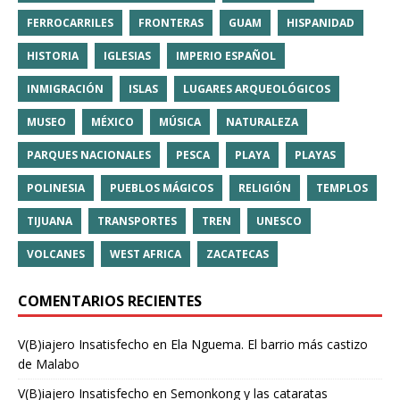
FERROCARRILES
FRONTERAS
GUAM
HISPANIDAD
HISTORIA
IGLESIAS
IMPERIO ESPAÑOL
INMIGRACIÓN
ISLAS
LUGARES ARQUEOLÓGICOS
MUSEO
MÉXICO
MÚSICA
NATURALEZA
PARQUES NACIONALES
PESCA
PLAYA
PLAYAS
POLINESIA
PUEBLOS MÁGICOS
RELIGIÓN
TEMPLOS
TIJUANA
TRANSPORTES
TREN
UNESCO
VOLCANES
WEST AFRICA
ZACATECAS
COMENTARIOS RECIENTES
V(B)iajero Insatisfecho
en
Ela Nguema. El barrio más castizo
de Malabo
V(B)iajero Insatisfecho
en
Semonkong y las cataratas