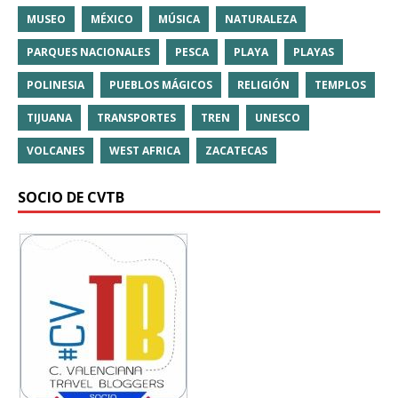
MUSEO
MÉXICO
MÚSICA
NATURALEZA
PARQUES NACIONALES
PESCA
PLAYA
PLAYAS
POLINESIA
PUEBLOS MÁGICOS
RELIGIÓN
TEMPLOS
TIJUANA
TRANSPORTES
TREN
UNESCO
VOLCANES
WEST AFRICA
ZACATECAS
SOCIO DE CVTB