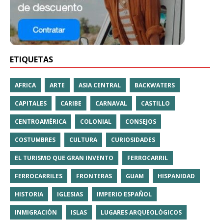
ETIQUETAS
AFRICA
ARTE
ASIA CENTRAL
BACKWATERS
CAPITALES
CARIBE
CARNAVAL
CASTILLO
CENTROAMÉRICA
COLONIAL
CONSEJOS
COSTUMBRES
CULTURA
CURIOSIDADES
EL TURISMO QUE GRAN INVENTO
FERROCARRIL
FERROCARRILES
FRONTERAS
GUAM
HISPANIDAD
HISTORIA
IGLESIAS
IMPERIO ESPAÑOL
INMIGRACIÓN
ISLAS
LUGARES ARQUEOLÓGICOS