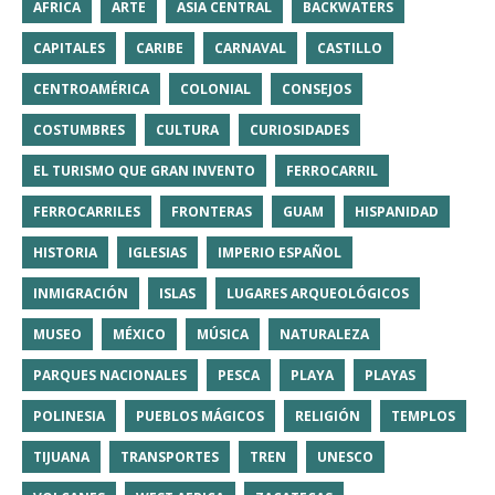
AFRICA
ARTE
ASIA CENTRAL
BACKWATERS
CAPITALES
CARIBE
CARNAVAL
CASTILLO
CENTROAMÉRICA
COLONIAL
CONSEJOS
COSTUMBRES
CULTURA
CURIOSIDADES
EL TURISMO QUE GRAN INVENTO
FERROCARRIL
FERROCARRILES
FRONTERAS
GUAM
HISPANIDAD
HISTORIA
IGLESIAS
IMPERIO ESPAÑOL
INMIGRACIÓN
ISLAS
LUGARES ARQUEOLÓGICOS
MUSEO
MÉXICO
MÚSICA
NATURALEZA
PARQUES NACIONALES
PESCA
PLAYA
PLAYAS
POLINESIA
PUEBLOS MÁGICOS
RELIGIÓN
TEMPLOS
TIJUANA
TRANSPORTES
TREN
UNESCO