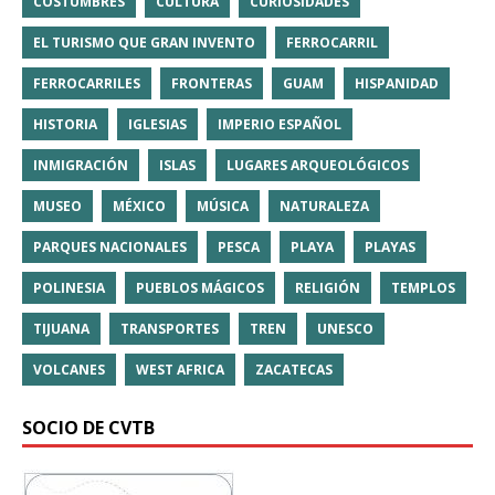
COSTUMBRES
CULTURA
CURIOSIDADES
EL TURISMO QUE GRAN INVENTO
FERROCARRIL
FERROCARRILES
FRONTERAS
GUAM
HISPANIDAD
HISTORIA
IGLESIAS
IMPERIO ESPAÑOL
INMIGRACIÓN
ISLAS
LUGARES ARQUEOLÓGICOS
MUSEO
MÉXICO
MÚSICA
NATURALEZA
PARQUES NACIONALES
PESCA
PLAYA
PLAYAS
POLINESIA
PUEBLOS MÁGICOS
RELIGIÓN
TEMPLOS
TIJUANA
TRANSPORTES
TREN
UNESCO
VOLCANES
WEST AFRICA
ZACATECAS
SOCIO DE CVTB