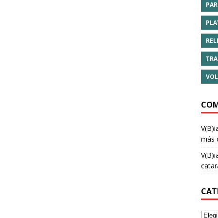
PAR
PLA
REL
TRA
VOL
COM
V(B)i
más 
V(B)i
cata
CAT