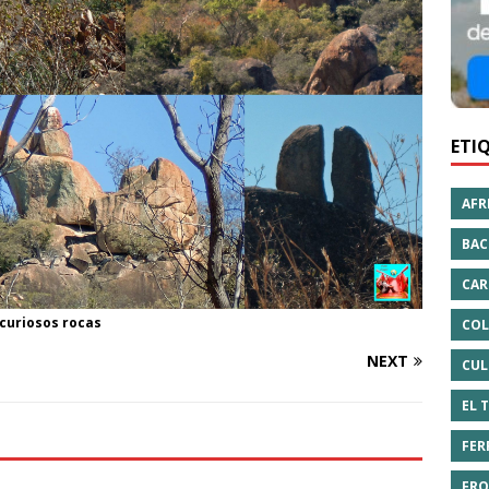
ETI
AFR
BAC
CAR
 curiosos rocas
COL
NEXT
CUL
EL 
FER
FRO