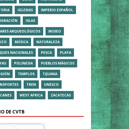
TORIA
IGLESIAS
IMPERIO ESPAÑOL
IGRACIÓN
ISLAS
ARES ARQUEOLÓGICOS
MUSEO
ICO
MÚSICA
NATURALEZA
QUES NACIONALES
PESCA
PLAYA
YAS
POLINESIA
PUEBLOS MÁGICOS
IGIÓN
TEMPLOS
TIJUANA
NSPORTES
TREN
UNESCO
CANES
WEST AFRICA
ZACATECAS
IO DE CVTB