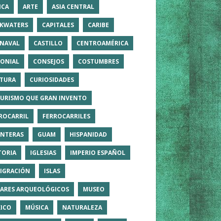
ICA
ARTE
ASIA CENTRAL
KWATERS
CAPITALES
CARIBE
NAVAL
CASTILLO
CENTROAMÉRICA
ONIAL
CONSEJOS
COSTUMBRES
TURA
CURIOSIDADES
TURISMO QUE GRAN INVENTO
ROCARRIL
FERROCARRILES
NTERAS
GUAM
HISPANIDAD
TORIA
IGLESIAS
IMPERIO ESPAÑOL
IGRACIÓN
ISLAS
ARES ARQUEOLÓGICOS
MUSEO
ICO
MÚSICA
NATURALEZA