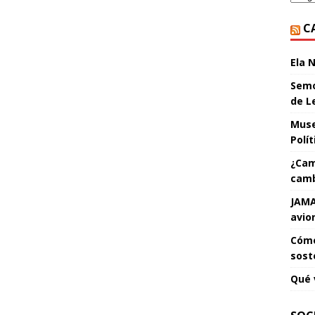
C
Ela 
Semo
de L
Muse
Polí
¿Cam
camb
JAMA
avio
Cómo
sost
Qué 