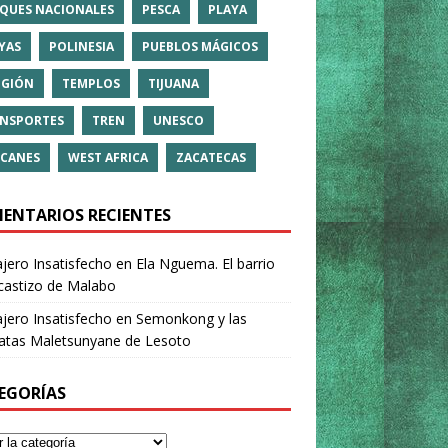
QUES NACIONALES
PESCA
PLAYA
YAS
POLINESIA
PUEBLOS MÁGICOS
IGIÓN
TEMPLOS
TIJUANA
NSPORTES
TREN
UNESCO
CANES
WEST AFRICA
ZACATECAS
ENTARIOS RECIENTES
ajero Insatisfecho
en
Ela Nguema. El barrio
castizo de Malabo
ajero Insatisfecho
en
Semonkong y las
ratas Maletsunyane de Lesoto
EGORÍAS