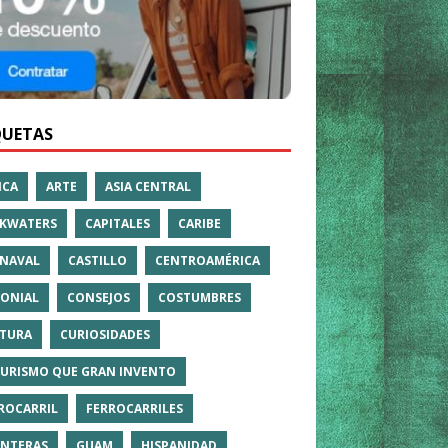
QUETAS
ICA
ARTE
ASIA CENTRAL
KWATERS
CAPITALES
CARIBE
NAVAL
CASTILLO
CENTROAMÉRICA
ONIAL
CONSEJOS
COSTUMBRES
TURA
CURIOSIDADES
TURISMO QUE GRAN INVENTO
ROCARRIL
FERROCARRILES
NTERAS
GUAM
HISPANIDAD