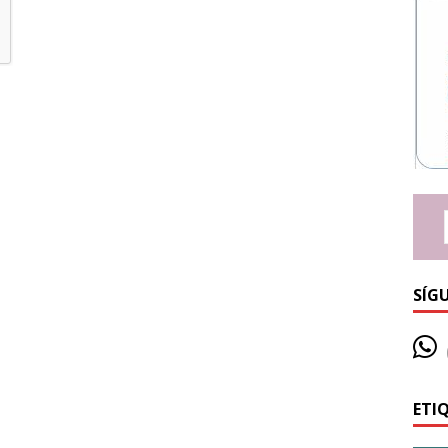
SÍG
ETI