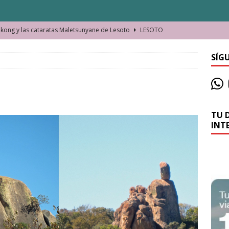
ong y las cataratas Maletsunyane de Lesoto
LESOTO
o de las Víctimas de la Represión Política en Shymkent, Kazajistán
SÍG
bian los lugares que visitamos o cambiamos nosotros?
TU 
La historia de la misteriosa avioneta de la playa
JAMAICA
INT
o moverse en Seychelles de manera sostenible
SEYCHELLES
n Manama. La capital de Baréin
BARÉIN
ma. El barrio más castizo de Malabo
GUINEA ECUATORIAL