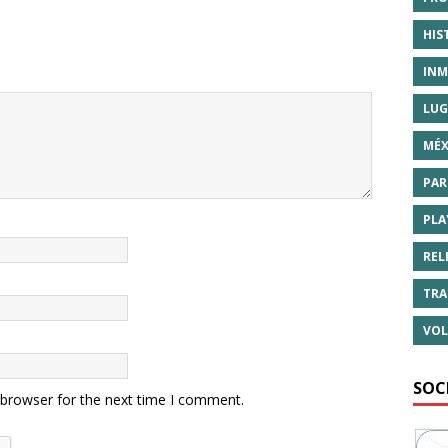
HIS
INM
LUG
MÉX
PAR
PLA
REL
TRA
VOL
SOC
 browser for the next time I comment.