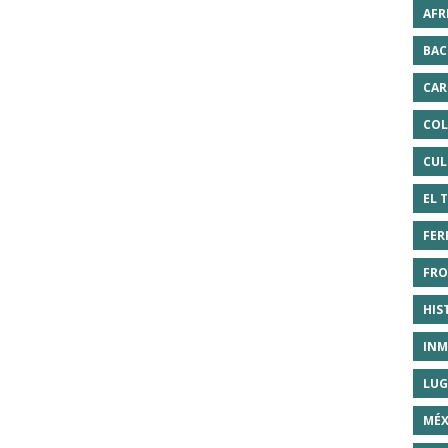
AFR
BAC
CAR
COL
CUL
EL 
FER
FRO
HIS
INM
LUG
MÉX