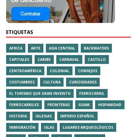
ETIQUETAS
AFRICA
ARTE
ASIA CENTRAL
BACKWATERS
CAPITALES
CARIBE
CARNAVAL
CASTILLO
CENTROAMÉRICA
COLONIAL
CONSEJOS
COSTUMBRES
CULTURA
CURIOSIDADES
EL TURISMO QUE GRAN INVENTO
FERROCARRIL
FERROCARRILES
FRONTERAS
GUAM
HISPANIDAD
HISTORIA
IGLESIAS
IMPERIO ESPAÑOL
INMIGRACIÓN
ISLAS
LUGARES ARQUEOLÓGICOS