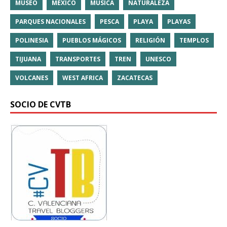
MUSEO
MÉXICO
MÚSICA
NATURALEZA
PARQUES NACIONALES
PESCA
PLAYA
PLAYAS
POLINESIA
PUEBLOS MÁGICOS
RELIGIÓN
TEMPLOS
TIJUANA
TRANSPORTES
TREN
UNESCO
VOLCANES
WEST AFRICA
ZACATECAS
SOCIO DE CVTB