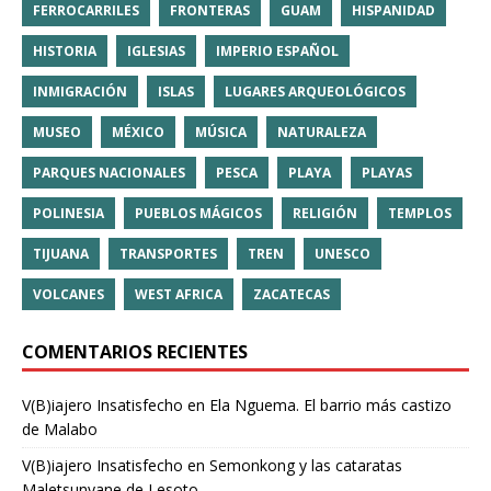
FERROCARRILES
FRONTERAS
GUAM
HISPANIDAD
HISTORIA
IGLESIAS
IMPERIO ESPAÑOL
INMIGRACIÓN
ISLAS
LUGARES ARQUEOLÓGICOS
MUSEO
MÉXICO
MÚSICA
NATURALEZA
PARQUES NACIONALES
PESCA
PLAYA
PLAYAS
POLINESIA
PUEBLOS MÁGICOS
RELIGIÓN
TEMPLOS
TIJUANA
TRANSPORTES
TREN
UNESCO
VOLCANES
WEST AFRICA
ZACATECAS
COMENTARIOS RECIENTES
V(B)iajero Insatisfecho
en
Ela Nguema. El barrio más castizo
de Malabo
V(B)iajero Insatisfecho
en
Semonkong y las cataratas
Maletsunyane de Lesoto