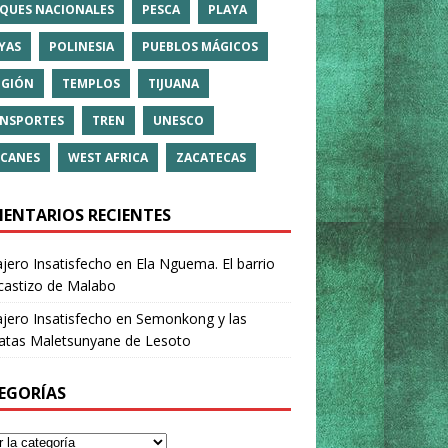
QUES NACIONALES
PESCA
PLAYA
YAS
POLINESIA
PUEBLOS MÁGICOS
IGIÓN
TEMPLOS
TIJUANA
NSPORTES
TREN
UNESCO
CANES
WEST AFRICA
ZACATECAS
ENTARIOS RECIENTES
ajero Insatisfecho
en
Ela Nguema. El barrio
castizo de Malabo
ajero Insatisfecho
en
Semonkong y las
ratas Maletsunyane de Lesoto
EGORÍAS