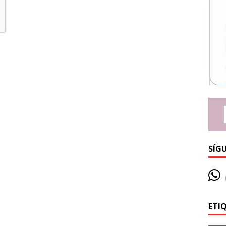
SÍG
ETI