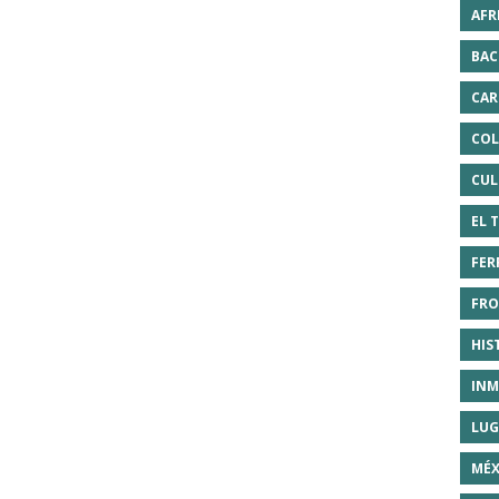
AFR
BAC
CAR
COL
CUL
EL 
FER
FRO
HIS
INM
LUG
MÉX