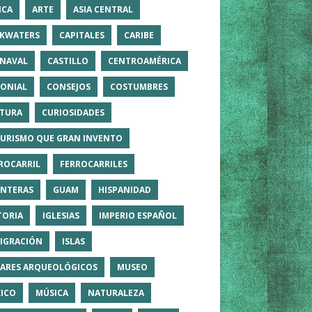
ICA
ARTE
ASIA CENTRAL
KWATERS
CAPITALES
CARIBE
NAVAL
CASTILLO
CENTROAMÉRICA
ONIAL
CONSEJOS
COSTUMBRES
TURA
CURIOSIDADES
TURISMO QUE GRAN INVENTO
ROCARRIL
FERROCARRILES
NTERAS
GUAM
HISPANIDAD
TORIA
IGLESIAS
IMPERIO ESPAÑOL
IGRACIÓN
ISLAS
ARES ARQUEOLÓGICOS
MUSEO
ICO
MÚSICA
NATURALEZA