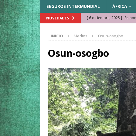
SEGUROS INTERMUNDIAL
ÁFRICA
[ 6 diciembre, 2025 ]
Semonk
NOVEDADES
[ 23 noviembre, 2025 ]
Muse
INICIO
Medios
Osun-osogbo
KAZAJISTÁN
[ 22 noviembre, 2025 ]
¿Cam
Osun-osogbo
REFLEXIONES VIAJERAS
[ 9 octubre, 2025 ]
JAMAICA. 
[ 27 septiembre, 2025 ]
Cóm
[ 3 agosto, 2025 ]
Qué ver e
[ 15 marzo, 2026 ]
Ela Ngue