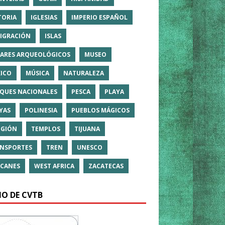
TORIA
IGLESIAS
IMPERIO ESPAÑOL
IGRACIÓN
ISLAS
ARES ARQUEOLÓGICOS
MUSEO
ICO
MÚSICA
NATURALEZA
QUES NACIONALES
PESCA
PLAYA
YAS
POLINESIA
PUEBLOS MÁGICOS
IGIÓN
TEMPLOS
TIJUANA
NSPORTES
TREN
UNESCO
CANES
WEST AFRICA
ZACATECAS
IO DE CVTB