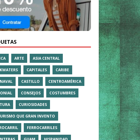
QUETAS
ICA
ARTE
ASIA CENTRAL
KWATERS
CAPITALES
CARIBE
NAVAL
CASTILLO
CENTROAMÉRICA
ONIAL
CONSEJOS
COSTUMBRES
TURA
CURIOSIDADES
TURISMO QUE GRAN INVENTO
ROCARRIL
FERROCARRILES
NTERAS
GUAM
HISPANIDAD