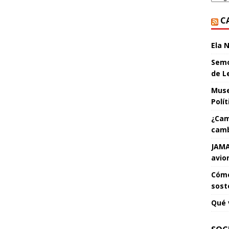
C
Ela 
Semo
de L
Muse
Polí
¿Cam
camb
JAMA
avio
Cómo
sost
Qué 