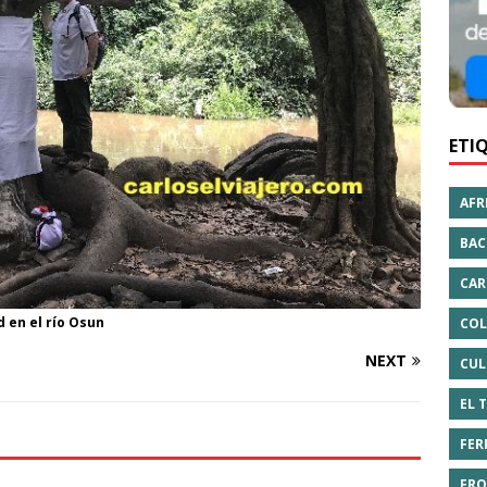
ETI
AFR
BAC
CAR
d en el río Osun
COL
NEXT
CUL
EL 
FER
FRO