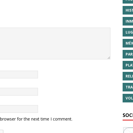
HIS
INM
LUG
MÉX
PAR
PLA
REL
TRA
VOL
SOC
 browser for the next time I comment.