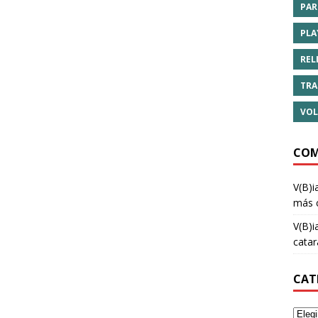
PAR
PLA
REL
TRA
VOL
COM
V(B)i
más 
V(B)i
cata
CAT