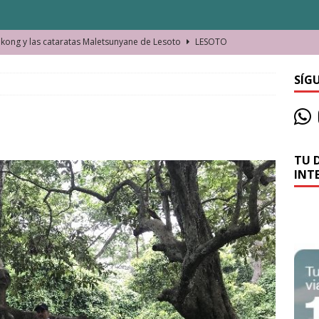
ong y las cataratas Maletsunyane de Lesoto
LESOTO
o de las Víctimas de la Represión Política en Shymkent, Kazajistán
SÍG
bian los lugares que visitamos o cambiamos nosotros?
TU 
La historia de la misteriosa avioneta de la playa
JAMAICA
INT
o moverse en Seychelles de manera sostenible
SEYCHELLES
n Manama. La capital de Baréin
BARÉIN
ma. El barrio más castizo de Malabo
GUINEA ECUATORIAL