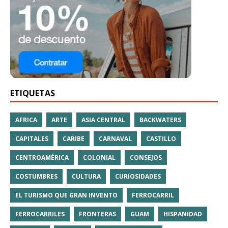
ETIQUETAS
AFRICA
ARTE
ASIA CENTRAL
BACKWATERS
CAPITALES
CARIBE
CARNAVAL
CASTILLO
CENTROAMÉRICA
COLONIAL
CONSEJOS
COSTUMBRES
CULTURA
CURIOSIDADES
EL TURISMO QUE GRAN INVENTO
FERROCARRIL
FERROCARRILES
FRONTERAS
GUAM
HISPANIDAD