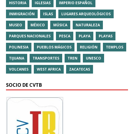
HISTORIA
IGLESIAS
IMPERIO ESPAÑOL
INMIGRACIÓN
ISLAS
LUGARES ARQUEOLÓGICOS
MUSEO
MÉXICO
MÚSICA
NATURALEZA
PARQUES NACIONALES
PESCA
PLAYA
PLAYAS
POLINESIA
PUEBLOS MÁGICOS
RELIGIÓN
TEMPLOS
TIJUANA
TRANSPORTES
TREN
UNESCO
VOLCANES
WEST AFRICA
ZACATECAS
SOCIO DE CVTB