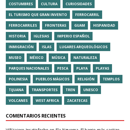
COSTUMBRES
CULTURA
CURIOSIDADES
EL TURISMO QUE GRAN INVENTO
FERROCARRIL
FERROCARRILES
FRONTERAS
GUAM
HISPANIDAD
HISTORIA
IGLESIAS
IMPERIO ESPAÑOL
INMIGRACIÓN
ISLAS
LUGARES ARQUEOLÓGICOS
MUSEO
MÉXICO
MÚSICA
NATURALEZA
PARQUES NACIONALES
PESCA
PLAYA
PLAYAS
POLINESIA
PUEBLOS MÁGICOS
RELIGIÓN
TEMPLOS
TIJUANA
TRANSPORTES
TREN
UNESCO
VOLCANES
WEST AFRICA
ZACATECAS
COMENTARIOS RECIENTES
V(B)iajero Insatisfecho
en
Ela Nguema. El barrio más castizo