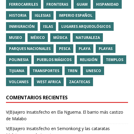
FERROCARRILES
FRONTERAS
GUAM
HISPANIDAD
HISTORIA
IGLESIAS
IMPERIO ESPAÑOL
INMIGRACIÓN
ISLAS
LUGARES ARQUEOLÓGICOS
MUSEO
MÉXICO
MÚSICA
NATURALEZA
PARQUES NACIONALES
PESCA
PLAYA
PLAYAS
POLINESIA
PUEBLOS MÁGICOS
RELIGIÓN
TEMPLOS
TIJUANA
TRANSPORTES
TREN
UNESCO
VOLCANES
WEST AFRICA
ZACATECAS
COMENTARIOS RECIENTES
V(B)iajero Insatisfecho
en
Ela Nguema. El barrio más castizo
de Malabo
V(B)iajero Insatisfecho
en
Semonkong y las cataratas