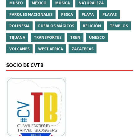
MUSEO
MÉXICO
MÚSICA
NATURALEZA
PARQUES NACIONALES
PESCA
PLAYA
PLAYAS
POLINESIA
PUEBLOS MÁGICOS
RELIGIÓN
TEMPLOS
TIJUANA
TRANSPORTES
TREN
UNESCO
VOLCANES
WEST AFRICA
ZACATECAS
SOCIO DE CVTB