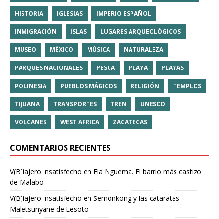
HISTORIA
IGLESIAS
IMPERIO ESPAÑOL
INMIGRACIÓN
ISLAS
LUGARES ARQUEOLÓGICOS
MUSEO
MÉXICO
MÚSICA
NATURALEZA
PARQUES NACIONALES
PESCA
PLAYA
PLAYAS
POLINESIA
PUEBLOS MÁGICOS
RELIGIÓN
TEMPLOS
TIJUANA
TRANSPORTES
TREN
UNESCO
VOLCANES
WEST AFRICA
ZACATECAS
COMENTARIOS RECIENTES
V(B)iajero Insatisfecho
en
Ela Nguema. El barrio más castizo
de Malabo
V(B)iajero Insatisfecho
en
Semonkong y las cataratas
Maletsunyane de Lesoto