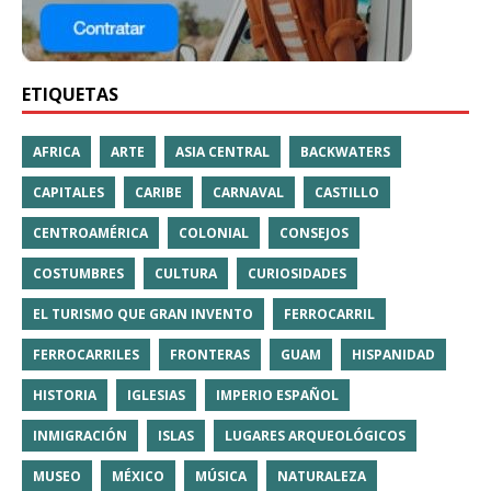
ETIQUETAS
AFRICA
ARTE
ASIA CENTRAL
BACKWATERS
CAPITALES
CARIBE
CARNAVAL
CASTILLO
CENTROAMÉRICA
COLONIAL
CONSEJOS
COSTUMBRES
CULTURA
CURIOSIDADES
EL TURISMO QUE GRAN INVENTO
FERROCARRIL
FERROCARRILES
FRONTERAS
GUAM
HISPANIDAD
HISTORIA
IGLESIAS
IMPERIO ESPAÑOL
INMIGRACIÓN
ISLAS
LUGARES ARQUEOLÓGICOS
MUSEO
MÉXICO
MÚSICA
NATURALEZA