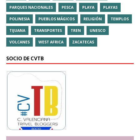
PARQUES NACIONALES
PESCA
PLAYA
PLAYAS
POLINESIA
PUEBLOS MÁGICOS
RELIGIÓN
TEMPLOS
TIJUANA
TRANSPORTES
TREN
UNESCO
VOLCANES
WEST AFRICA
ZACATECAS
SOCIO DE CVTB