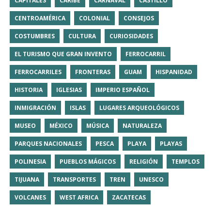
CAPITALES
CARIBE
CARNAVAL
CASTILLO
CENTROAMÉRICA
COLONIAL
CONSEJOS
COSTUMBRES
CULTURA
CURIOSIDADES
EL TURISMO QUE GRAN INVENTO
FERROCARRIL
FERROCARRILES
FRONTERAS
GUAM
HISPANIDAD
HISTORIA
IGLESIAS
IMPERIO ESPAÑOL
INMIGRACIÓN
ISLAS
LUGARES ARQUEOLÓGICOS
MUSEO
MÉXICO
MÚSICA
NATURALEZA
PARQUES NACIONALES
PESCA
PLAYA
PLAYAS
POLINESIA
PUEBLOS MÁGICOS
RELIGIÓN
TEMPLOS
TIJUANA
TRANSPORTES
TREN
UNESCO
VOLCANES
WEST AFRICA
ZACATECAS