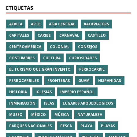
ETIQUETAS
AFRICA
ARTE
ASIA CENTRAL
BACKWATERS
CAPITALES
CARIBE
CARNAVAL
CASTILLO
CENTROAMÉRICA
COLONIAL
CONSEJOS
COSTUMBRES
CULTURA
CURIOSIDADES
EL TURISMO QUE GRAN INVENTO
FERROCARRIL
FERROCARRILES
FRONTERAS
GUAM
HISPANIDAD
HISTORIA
IGLESIAS
IMPERIO ESPAÑOL
INMIGRACIÓN
ISLAS
LUGARES ARQUEOLÓGICOS
MUSEO
MÉXICO
MÚSICA
NATURALEZA
PARQUES NACIONALES
PESCA
PLAYA
PLAYAS