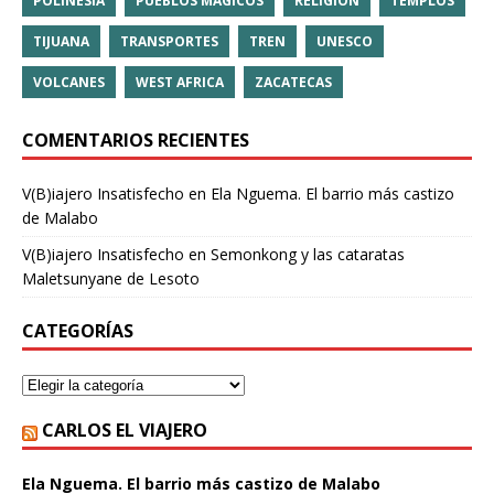
POLINESIA
PUEBLOS MÁGICOS
RELIGIÓN
TEMPLOS
TIJUANA
TRANSPORTES
TREN
UNESCO
VOLCANES
WEST AFRICA
ZACATECAS
COMENTARIOS RECIENTES
V(B)iajero Insatisfecho
en
Ela Nguema. El barrio más castizo
de Malabo
V(B)iajero Insatisfecho
en
Semonkong y las cataratas
Maletsunyane de Lesoto
CATEGORÍAS
CARLOS EL VIAJERO
Ela Nguema. El barrio más castizo de Malabo