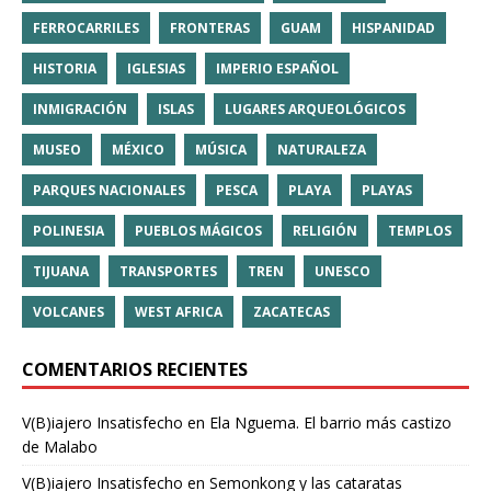
FERROCARRILES
FRONTERAS
GUAM
HISPANIDAD
HISTORIA
IGLESIAS
IMPERIO ESPAÑOL
INMIGRACIÓN
ISLAS
LUGARES ARQUEOLÓGICOS
MUSEO
MÉXICO
MÚSICA
NATURALEZA
PARQUES NACIONALES
PESCA
PLAYA
PLAYAS
POLINESIA
PUEBLOS MÁGICOS
RELIGIÓN
TEMPLOS
TIJUANA
TRANSPORTES
TREN
UNESCO
VOLCANES
WEST AFRICA
ZACATECAS
COMENTARIOS RECIENTES
V(B)iajero Insatisfecho
en
Ela Nguema. El barrio más castizo
de Malabo
V(B)iajero Insatisfecho
en
Semonkong y las cataratas