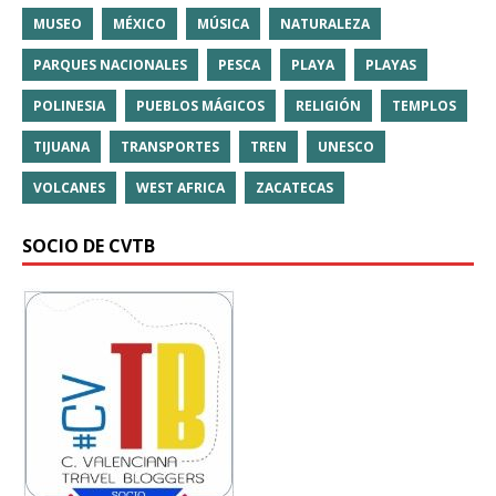
MUSEO
MÉXICO
MÚSICA
NATURALEZA
PARQUES NACIONALES
PESCA
PLAYA
PLAYAS
POLINESIA
PUEBLOS MÁGICOS
RELIGIÓN
TEMPLOS
TIJUANA
TRANSPORTES
TREN
UNESCO
VOLCANES
WEST AFRICA
ZACATECAS
SOCIO DE CVTB