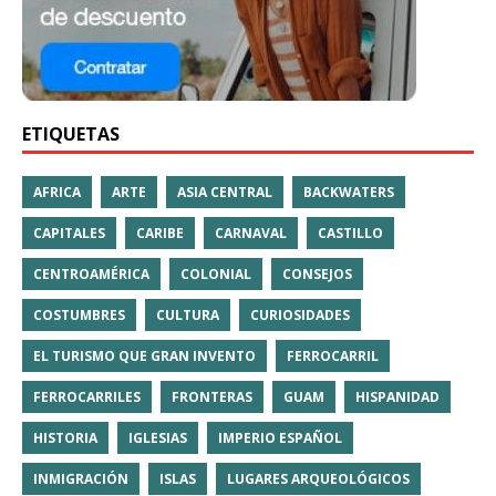
ETIQUETAS
AFRICA
ARTE
ASIA CENTRAL
BACKWATERS
CAPITALES
CARIBE
CARNAVAL
CASTILLO
CENTROAMÉRICA
COLONIAL
CONSEJOS
COSTUMBRES
CULTURA
CURIOSIDADES
EL TURISMO QUE GRAN INVENTO
FERROCARRIL
FERROCARRILES
FRONTERAS
GUAM
HISPANIDAD
HISTORIA
IGLESIAS
IMPERIO ESPAÑOL
INMIGRACIÓN
ISLAS
LUGARES ARQUEOLÓGICOS