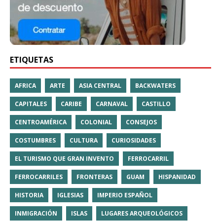
ETIQUETAS
AFRICA
ARTE
ASIA CENTRAL
BACKWATERS
CAPITALES
CARIBE
CARNAVAL
CASTILLO
CENTROAMÉRICA
COLONIAL
CONSEJOS
COSTUMBRES
CULTURA
CURIOSIDADES
EL TURISMO QUE GRAN INVENTO
FERROCARRIL
FERROCARRILES
FRONTERAS
GUAM
HISPANIDAD
HISTORIA
IGLESIAS
IMPERIO ESPAÑOL
INMIGRACIÓN
ISLAS
LUGARES ARQUEOLÓGICOS