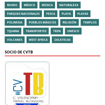
MUSEO
MÉXICO
MÚSICA
NATURALEZA
PARQUES NACIONALES
PESCA
PLAYA
PLAYAS
POLINESIA
PUEBLOS MÁGICOS
RELIGIÓN
TEMPLOS
TIJUANA
TRANSPORTES
TREN
UNESCO
VOLCANES
WEST AFRICA
ZACATECAS
SOCIO DE CVTB