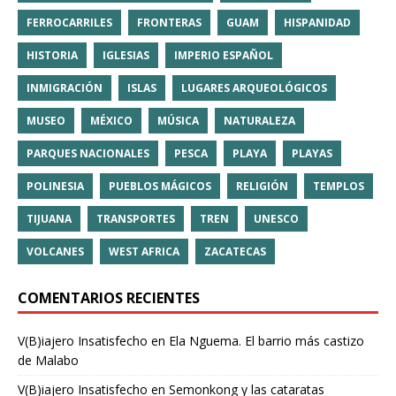
FERROCARRILES
FRONTERAS
GUAM
HISPANIDAD
HISTORIA
IGLESIAS
IMPERIO ESPAÑOL
INMIGRACIÓN
ISLAS
LUGARES ARQUEOLÓGICOS
MUSEO
MÉXICO
MÚSICA
NATURALEZA
PARQUES NACIONALES
PESCA
PLAYA
PLAYAS
POLINESIA
PUEBLOS MÁGICOS
RELIGIÓN
TEMPLOS
TIJUANA
TRANSPORTES
TREN
UNESCO
VOLCANES
WEST AFRICA
ZACATECAS
COMENTARIOS RECIENTES
V(B)iajero Insatisfecho
en
Ela Nguema. El barrio más castizo
de Malabo
V(B)iajero Insatisfecho
en
Semonkong y las cataratas