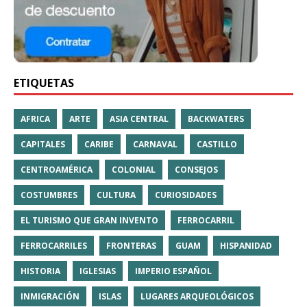
ETIQUETAS
AFRICA
ARTE
ASIA CENTRAL
BACKWATERS
CAPITALES
CARIBE
CARNAVAL
CASTILLO
CENTROAMÉRICA
COLONIAL
CONSEJOS
COSTUMBRES
CULTURA
CURIOSIDADES
EL TURISMO QUE GRAN INVENTO
FERROCARRIL
FERROCARRILES
FRONTERAS
GUAM
HISPANIDAD
HISTORIA
IGLESIAS
IMPERIO ESPAÑOL
INMIGRACIÓN
ISLAS
LUGARES ARQUEOLÓGICOS