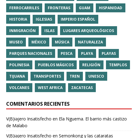
FERROCARRILES
FRONTERAS
GUAM
HISPANIDAD
HISTORIA
IGLESIAS
IMPERIO ESPAÑOL
INMIGRACIÓN
ISLAS
LUGARES ARQUEOLÓGICOS
MUSEO
MÉXICO
MÚSICA
NATURALEZA
PARQUES NACIONALES
PESCA
PLAYA
PLAYAS
POLINESIA
PUEBLOS MÁGICOS
RELIGIÓN
TEMPLOS
TIJUANA
TRANSPORTES
TREN
UNESCO
VOLCANES
WEST AFRICA
ZACATECAS
COMENTARIOS RECIENTES
V(B)iajero Insatisfecho
en
Ela Nguema. El barrio más castizo
de Malabo
V(B)iajero Insatisfecho
en
Semonkong y las cataratas