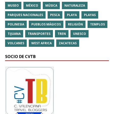
MUSEO
MÉXICO
MÚSICA
NATURALEZA
PARQUES NACIONALES
PESCA
PLAYA
PLAYAS
POLINESIA
PUEBLOS MÁGICOS
RELIGIÓN
TEMPLOS
TIJUANA
TRANSPORTES
TREN
UNESCO
VOLCANES
WEST AFRICA
ZACATECAS
SOCIO DE CVTB