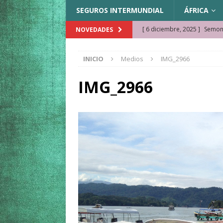
SEGUROS INTERMUNDIAL
ÁFRICA
[ 6 diciembre, 2025 ]
Semonk
NOVEDADES
[ 23 noviembre, 2025 ]
Muse
INICIO
Medios
IMG_2966
KAZAJISTÁN
[ 22 noviembre, 2025 ]
¿Cam
IMG_2966
REFLEXIONES VIAJERAS
[ 9 octubre, 2025 ]
JAMAICA. 
[ 27 septiembre, 2025 ]
Cóm
[ 3 agosto, 2025 ]
Qué ver e
[ 15 marzo, 2026 ]
Ela Ngue