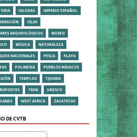
TORIA
IGLESIAS
IMPERIO ESPAÑOL
IGRACIÓN
ISLAS
ARES ARQUEOLÓGICOS
MUSEO
ICO
MÚSICA
NATURALEZA
QUES NACIONALES
PESCA
PLAYA
YAS
POLINESIA
PUEBLOS MÁGICOS
IGIÓN
TEMPLOS
TIJUANA
NSPORTES
TREN
UNESCO
CANES
WEST AFRICA
ZACATECAS
IO DE CVTB