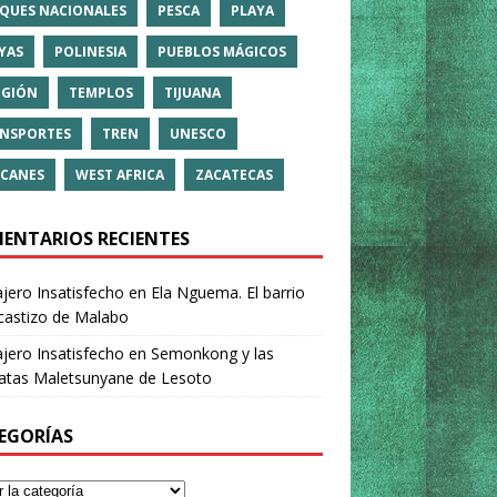
QUES NACIONALES
PESCA
PLAYA
YAS
POLINESIA
PUEBLOS MÁGICOS
IGIÓN
TEMPLOS
TIJUANA
NSPORTES
TREN
UNESCO
CANES
WEST AFRICA
ZACATECAS
ENTARIOS RECIENTES
ajero Insatisfecho
en
Ela Nguema. El barrio
castizo de Malabo
ajero Insatisfecho
en
Semonkong y las
ratas Maletsunyane de Lesoto
EGORÍAS