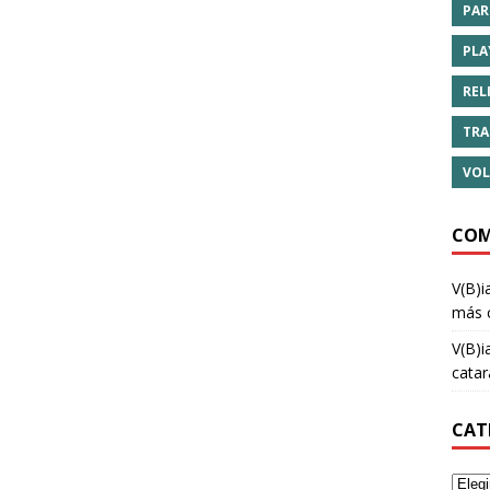
PAR
PLA
REL
TRA
VOL
COM
V(B)i
más 
V(B)i
cata
CAT