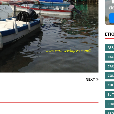
ETI
AFR
BAC
CAR
COL
NEXT
CUL
EL 
FER
FRO