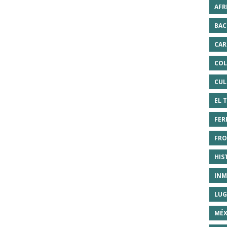
AFR
BAC
CAR
COL
CUL
EL 
FER
FRO
HIS
INM
LUG
MÉX