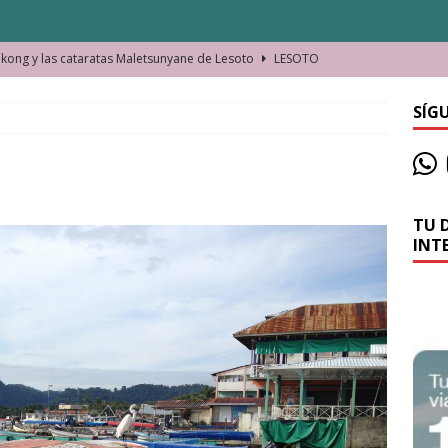
ong y las cataratas Maletsunyane de Lesoto
LESOTO
o de las Víctimas de la Represión Política en Shymkent, Kazajistán
SÍG
bian los lugares que visitamos o cambiamos nosotros?
TU 
La historia de la misteriosa avioneta de la playa
JAMAICA
INT
o moverse en Seychelles de manera sostenible
SEYCHELLES
n Manama. La capital de Baréin
BARÉIN
ma. El barrio más castizo de Malabo
GUINEA ECUATORIAL