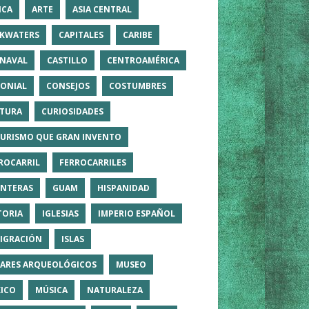
ICA
ARTE
ASIA CENTRAL
KWATERS
CAPITALES
CARIBE
NAVAL
CASTILLO
CENTROAMÉRICA
ONIAL
CONSEJOS
COSTUMBRES
TURA
CURIOSIDADES
TURISMO QUE GRAN INVENTO
ROCARRIL
FERROCARRILES
NTERAS
GUAM
HISPANIDAD
TORIA
IGLESIAS
IMPERIO ESPAÑOL
IGRACIÓN
ISLAS
ARES ARQUEOLÓGICOS
MUSEO
ICO
MÚSICA
NATURALEZA