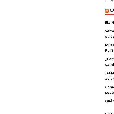
C
Ela 
Semo
de L
Muse
Polí
¿Cam
camb
JAMA
avio
Cómo
sost
Qué 