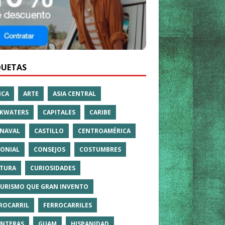
QUETAS
ICA
ARTE
ASIA CENTRAL
KWATERS
CAPITALES
CARIBE
NAVAL
CASTILLO
CENTROAMÉRICA
ONIAL
CONSEJOS
COSTUMBRES
TURA
CURIOSIDADES
TURISMO QUE GRAN INVENTO
ROCARRIL
FERROCARRILES
NTERAS
GUAM
HISPANIDAD