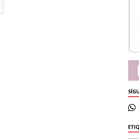
SÍG
ETI