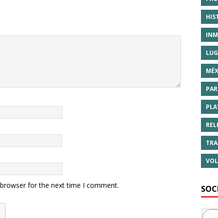
HIS
INM
LUG
MÉX
PAR
PLA
REL
TRA
VOL
 browser for the next time I comment.
SOC