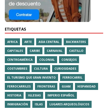
ETIQUETAS
AFRICA
ARTE
ASIA CENTRAL
BACKWATERS
CAPITALES
CARIBE
CARNAVAL
CASTILLO
CENTROAMÉRICA
COLONIAL
CONSEJOS
COSTUMBRES
CULTURA
CURIOSIDADES
EL TURISMO QUE GRAN INVENTO
FERROCARRIL
FERROCARRILES
FRONTERAS
GUAM
HISPANIDAD
HISTORIA
IGLESIAS
IMPERIO ESPAÑOL
INMIGRACIÓN
ISLAS
LUGARES ARQUEOLÓGICOS