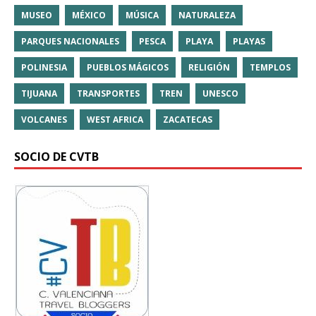
MUSEO
MÉXICO
MÚSICA
NATURALEZA
PARQUES NACIONALES
PESCA
PLAYA
PLAYAS
POLINESIA
PUEBLOS MÁGICOS
RELIGIÓN
TEMPLOS
TIJUANA
TRANSPORTES
TREN
UNESCO
VOLCANES
WEST AFRICA
ZACATECAS
SOCIO DE CVTB