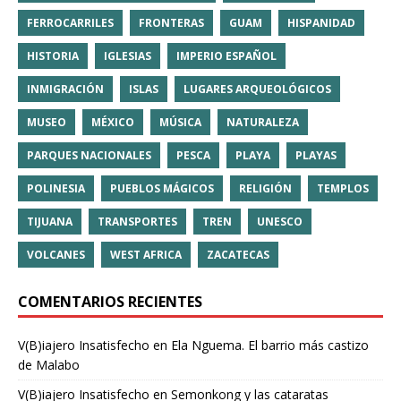
FERROCARRILES
FRONTERAS
GUAM
HISPANIDAD
HISTORIA
IGLESIAS
IMPERIO ESPAÑOL
INMIGRACIÓN
ISLAS
LUGARES ARQUEOLÓGICOS
MUSEO
MÉXICO
MÚSICA
NATURALEZA
PARQUES NACIONALES
PESCA
PLAYA
PLAYAS
POLINESIA
PUEBLOS MÁGICOS
RELIGIÓN
TEMPLOS
TIJUANA
TRANSPORTES
TREN
UNESCO
VOLCANES
WEST AFRICA
ZACATECAS
COMENTARIOS RECIENTES
V(B)iajero Insatisfecho
en
Ela Nguema. El barrio más castizo
de Malabo
V(B)iajero Insatisfecho
en
Semonkong y las cataratas