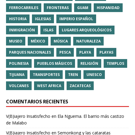
FERROCARRILES
FRONTERAS
GUAM
HISPANIDAD
HISTORIA
IGLESIAS
IMPERIO ESPAÑOL
INMIGRACIÓN
ISLAS
LUGARES ARQUEOLÓGICOS
MUSEO
MÉXICO
MÚSICA
NATURALEZA
PARQUES NACIONALES
PESCA
PLAYA
PLAYAS
POLINESIA
PUEBLOS MÁGICOS
RELIGIÓN
TEMPLOS
TIJUANA
TRANSPORTES
TREN
UNESCO
VOLCANES
WEST AFRICA
ZACATECAS
COMENTARIOS RECIENTES
V(B)iajero Insatisfecho
en
Ela Nguema. El barrio más castizo
de Malabo
V(B)iajero Insatisfecho
en
Semonkong y las cataratas