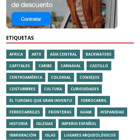
ETIQUETAS
AFRICA
ARTE
ASIA CENTRAL
BACKWATERS
CAPITALES
CARIBE
CARNAVAL
CASTILLO
CENTROAMÉRICA
COLONIAL
CONSEJOS
COSTUMBRES
CULTURA
CURIOSIDADES
EL TURISMO QUE GRAN INVENTO
FERROCARRIL
FERROCARRILES
FRONTERAS
GUAM
HISPANIDAD
HISTORIA
IGLESIAS
IMPERIO ESPAÑOL
INMIGRACIÓN
ISLAS
LUGARES ARQUEOLÓGICOS