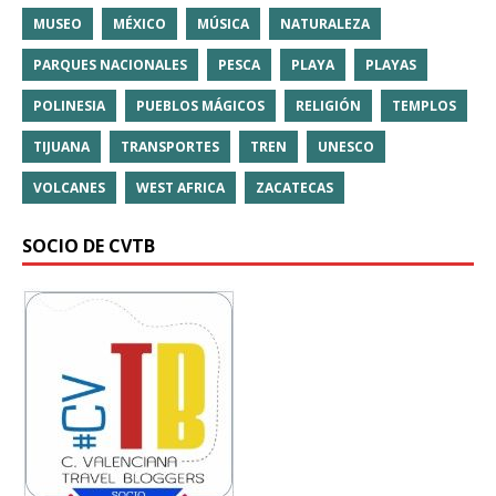
MUSEO
MÉXICO
MÚSICA
NATURALEZA
PARQUES NACIONALES
PESCA
PLAYA
PLAYAS
POLINESIA
PUEBLOS MÁGICOS
RELIGIÓN
TEMPLOS
TIJUANA
TRANSPORTES
TREN
UNESCO
VOLCANES
WEST AFRICA
ZACATECAS
SOCIO DE CVTB