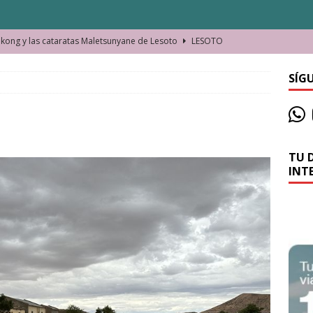
ong y las cataratas Maletsunyane de Lesoto
LESOTO
o de las Víctimas de la Represión Política en Shymkent, Kazajistán
SÍG
bian los lugares que visitamos o cambiamos nosotros?
TU 
La historia de la misteriosa avioneta de la playa
JAMAICA
INT
o moverse en Seychelles de manera sostenible
SEYCHELLES
n Manama. La capital de Baréin
BARÉIN
ma. El barrio más castizo de Malabo
GUINEA ECUATORIAL