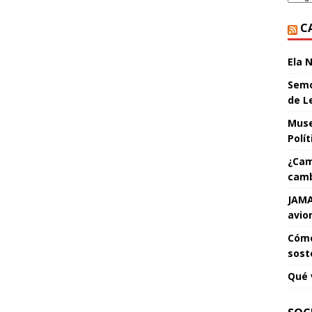
C
Ela 
Semo
de L
Muse
Polí
¿Cam
camb
JAMA
avio
Cómo
sost
Qué 