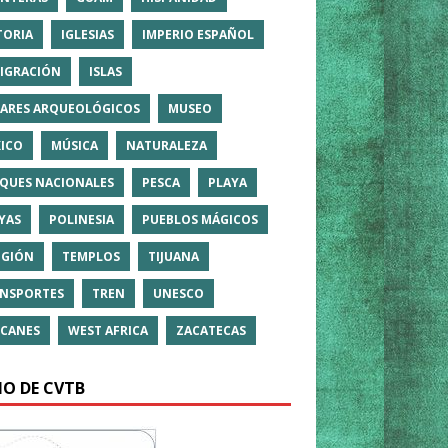
TORIA
IGLESIAS
IMPERIO ESPAÑOL
IGRACIÓN
ISLAS
ARES ARQUEOLÓGICOS
MUSEO
ICO
MÚSICA
NATURALEZA
QUES NACIONALES
PESCA
PLAYA
YAS
POLINESIA
PUEBLOS MÁGICOS
IGIÓN
TEMPLOS
TIJUANA
NSPORTES
TREN
UNESCO
CANES
WEST AFRICA
ZACATECAS
IO DE CVTB