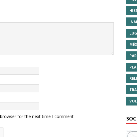
HIS
INM
LUG
MÉX
PAR
PLA
REL
TRA
VOL
 browser for the next time I comment.
SOC