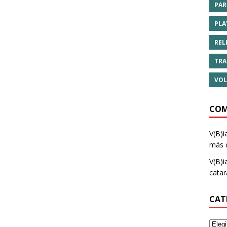
PAR
PLA
REL
TRA
VOL
COM
V(B)i
más 
V(B)i
cata
CAT