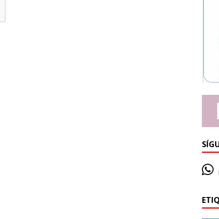
SÍG
ETI