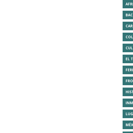
AFR
BAC
CAR
COL
CUL
EL 
FER
FRO
HIS
INM
LUG
MÉX