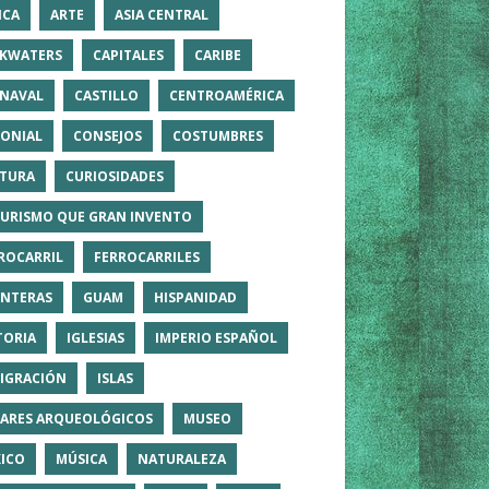
ICA
ARTE
ASIA CENTRAL
KWATERS
CAPITALES
CARIBE
NAVAL
CASTILLO
CENTROAMÉRICA
ONIAL
CONSEJOS
COSTUMBRES
TURA
CURIOSIDADES
TURISMO QUE GRAN INVENTO
ROCARRIL
FERROCARRILES
NTERAS
GUAM
HISPANIDAD
TORIA
IGLESIAS
IMPERIO ESPAÑOL
IGRACIÓN
ISLAS
ARES ARQUEOLÓGICOS
MUSEO
ICO
MÚSICA
NATURALEZA