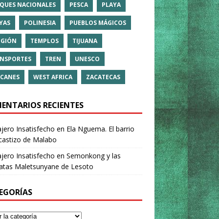
QUES NACIONALES
PESCA
PLAYA
YAS
POLINESIA
PUEBLOS MÁGICOS
IGIÓN
TEMPLOS
TIJUANA
NSPORTES
TREN
UNESCO
CANES
WEST AFRICA
ZACATECAS
ENTARIOS RECIENTES
ajero Insatisfecho
en
Ela Nguema. El barrio
castizo de Malabo
ajero Insatisfecho
en
Semonkong y las
ratas Maletsunyane de Lesoto
EGORÍAS