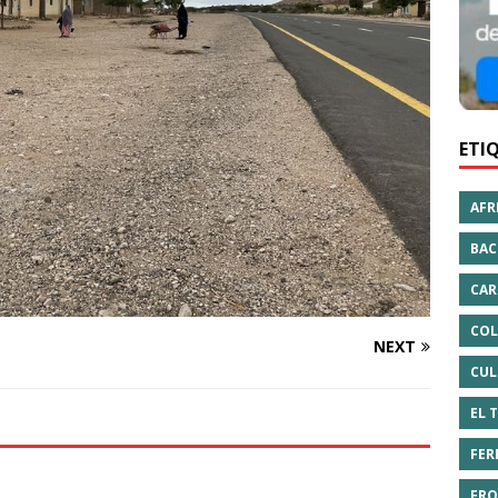
ETI
AFR
BAC
CAR
COL
NEXT
CUL
EL 
FER
FRO