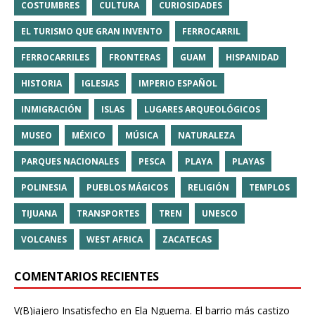
COSTUMBRES
CULTURA
CURIOSIDADES
EL TURISMO QUE GRAN INVENTO
FERROCARRIL
FERROCARRILES
FRONTERAS
GUAM
HISPANIDAD
HISTORIA
IGLESIAS
IMPERIO ESPAÑOL
INMIGRACIÓN
ISLAS
LUGARES ARQUEOLÓGICOS
MUSEO
MÉXICO
MÚSICA
NATURALEZA
PARQUES NACIONALES
PESCA
PLAYA
PLAYAS
POLINESIA
PUEBLOS MÁGICOS
RELIGIÓN
TEMPLOS
TIJUANA
TRANSPORTES
TREN
UNESCO
VOLCANES
WEST AFRICA
ZACATECAS
COMENTARIOS RECIENTES
V(B)iajero Insatisfecho
en
Ela Nguema. El barrio más castizo