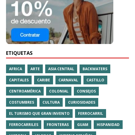
ETIQUETAS
AFRICA
ARTE
ASIA CENTRAL
BACKWATERS
CAPITALES
CARIBE
CARNAVAL
CASTILLO
CENTROAMÉRICA
COLONIAL
CONSEJOS
COSTUMBRES
CULTURA
CURIOSIDADES
EL TURISMO QUE GRAN INVENTO
FERROCARRIL
FERROCARRILES
FRONTERAS
GUAM
HISPANIDAD