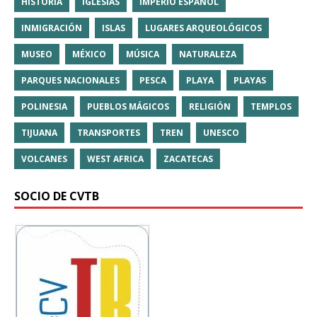
HISTORIA
IGLESIAS
IMPERIO ESPAÑOL
INMIGRACIÓN
ISLAS
LUGARES ARQUEOLÓGICOS
MUSEO
MÉXICO
MÚSICA
NATURALEZA
PARQUES NACIONALES
PESCA
PLAYA
PLAYAS
POLINESIA
PUEBLOS MÁGICOS
RELIGIÓN
TEMPLOS
TIJUANA
TRANSPORTES
TREN
UNESCO
VOLCANES
WEST AFRICA
ZACATECAS
SOCIO DE CVTB