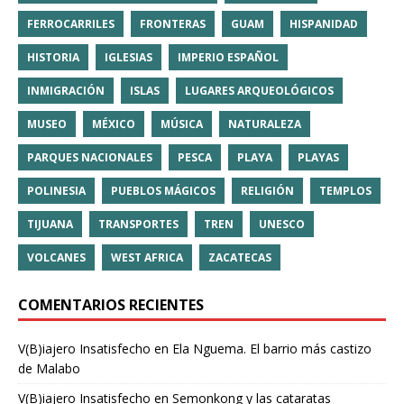
FERROCARRILES
FRONTERAS
GUAM
HISPANIDAD
HISTORIA
IGLESIAS
IMPERIO ESPAÑOL
INMIGRACIÓN
ISLAS
LUGARES ARQUEOLÓGICOS
MUSEO
MÉXICO
MÚSICA
NATURALEZA
PARQUES NACIONALES
PESCA
PLAYA
PLAYAS
POLINESIA
PUEBLOS MÁGICOS
RELIGIÓN
TEMPLOS
TIJUANA
TRANSPORTES
TREN
UNESCO
VOLCANES
WEST AFRICA
ZACATECAS
COMENTARIOS RECIENTES
V(B)iajero Insatisfecho
en
Ela Nguema. El barrio más castizo
de Malabo
V(B)iajero Insatisfecho
en
Semonkong y las cataratas