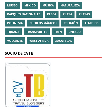
MUSEO
MÉXICO
MÚSICA
NATURALEZA
PARQUES NACIONALES
PESCA
PLAYA
PLAYAS
POLINESIA
PUEBLOS MÁGICOS
RELIGIÓN
TEMPLOS
TIJUANA
TRANSPORTES
TREN
UNESCO
VOLCANES
WEST AFRICA
ZACATECAS
SOCIO DE CVTB