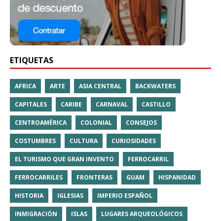
ETIQUETAS
AFRICA
ARTE
ASIA CENTRAL
BACKWATERS
CAPITALES
CARIBE
CARNAVAL
CASTILLO
CENTROAMÉRICA
COLONIAL
CONSEJOS
COSTUMBRES
CULTURA
CURIOSIDADES
EL TURISMO QUE GRAN INVENTO
FERROCARRIL
FERROCARRILES
FRONTERAS
GUAM
HISPANIDAD
HISTORIA
IGLESIAS
IMPERIO ESPAÑOL
INMIGRACIÓN
ISLAS
LUGARES ARQUEOLÓGICOS