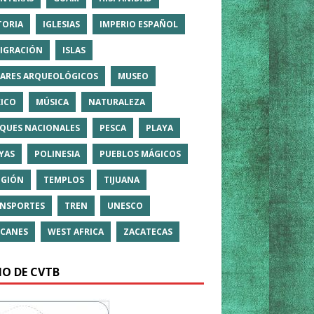
TORIA
IGLESIAS
IMPERIO ESPAÑOL
IGRACIÓN
ISLAS
ARES ARQUEOLÓGICOS
MUSEO
ICO
MÚSICA
NATURALEZA
QUES NACIONALES
PESCA
PLAYA
YAS
POLINESIA
PUEBLOS MÁGICOS
IGIÓN
TEMPLOS
TIJUANA
NSPORTES
TREN
UNESCO
CANES
WEST AFRICA
ZACATECAS
IO DE CVTB