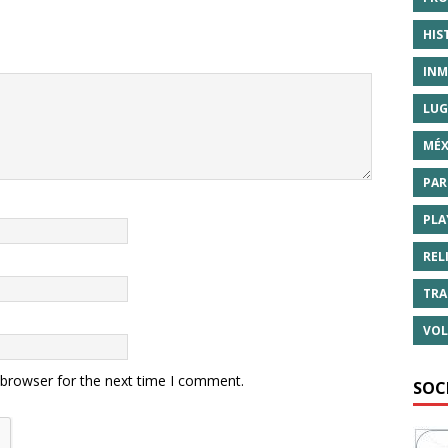
HIS
INM
LUG
MÉX
PAR
PLA
REL
TRA
VOL
 browser for the next time I comment.
SOC