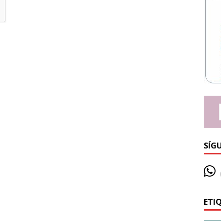
SÍG
ETI