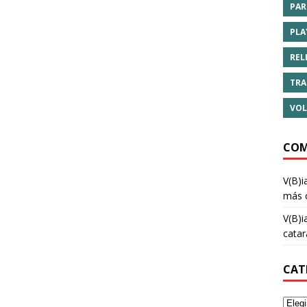
PAR
PLA
REL
TRA
VOL
COM
V(B)i
más 
V(B)i
cata
CAT