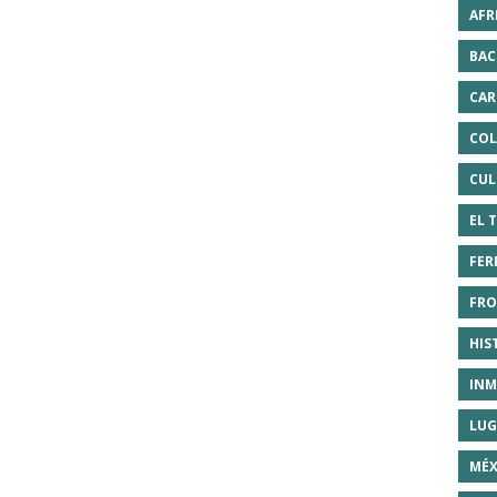
AFR
BAC
CAR
COL
CUL
EL 
FER
FRO
HIS
INM
LUG
MÉX