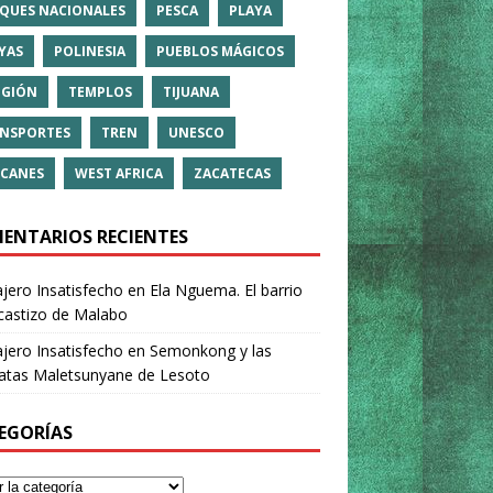
QUES NACIONALES
PESCA
PLAYA
YAS
POLINESIA
PUEBLOS MÁGICOS
IGIÓN
TEMPLOS
TIJUANA
NSPORTES
TREN
UNESCO
CANES
WEST AFRICA
ZACATECAS
ENTARIOS RECIENTES
ajero Insatisfecho
en
Ela Nguema. El barrio
castizo de Malabo
ajero Insatisfecho
en
Semonkong y las
ratas Maletsunyane de Lesoto
EGORÍAS