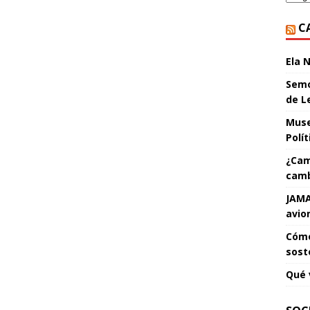
C
Ela 
Semo
de L
Muse
Polí
¿Cam
camb
JAMA
avio
Cómo
sost
Qué 