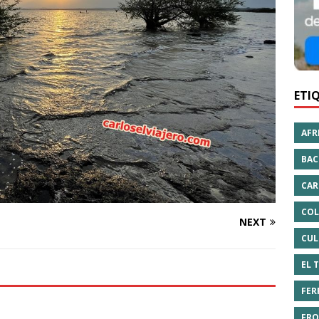
ETI
AFR
BAC
CAR
COL
NEXT
CUL
EL 
FER
FRO