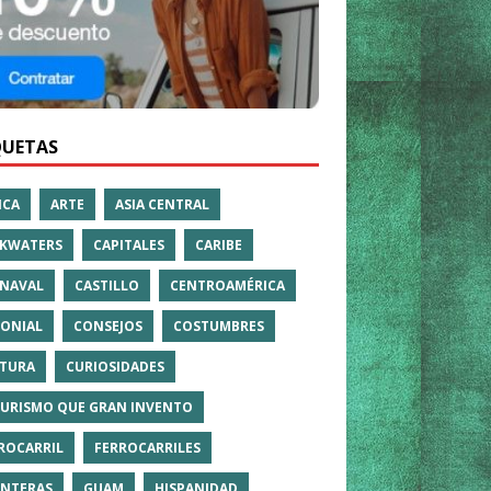
QUETAS
ICA
ARTE
ASIA CENTRAL
KWATERS
CAPITALES
CARIBE
NAVAL
CASTILLO
CENTROAMÉRICA
ONIAL
CONSEJOS
COSTUMBRES
TURA
CURIOSIDADES
TURISMO QUE GRAN INVENTO
ROCARRIL
FERROCARRILES
NTERAS
GUAM
HISPANIDAD