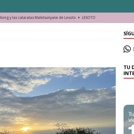
ong y las cataratas Maletsunyane de Lesoto
LESOTO
o de las Víctimas de la Represión Política en Shymkent, Kazajistán
SÍG
bian los lugares que visitamos o cambiamos nosotros?
TU 
La historia de la misteriosa avioneta de la playa
JAMAICA
INT
o moverse en Seychelles de manera sostenible
SEYCHELLES
n Manama. La capital de Baréin
BARÉIN
ma. El barrio más castizo de Malabo
GUINEA ECUATORIAL