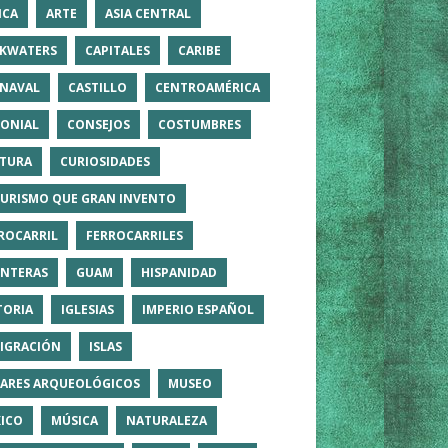
ICA
ARTE
ASIA CENTRAL
KWATERS
CAPITALES
CARIBE
NAVAL
CASTILLO
CENTROAMÉRICA
ONIAL
CONSEJOS
COSTUMBRES
TURA
CURIOSIDADES
TURISMO QUE GRAN INVENTO
ROCARRIL
FERROCARRILES
NTERAS
GUAM
HISPANIDAD
TORIA
IGLESIAS
IMPERIO ESPAÑOL
IGRACIÓN
ISLAS
ARES ARQUEOLÓGICOS
MUSEO
ICO
MÚSICA
NATURALEZA