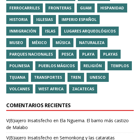
FERROCARRILES
FRONTERAS
GUAM
HISPANIDAD
HISTORIA
IGLESIAS
IMPERIO ESPAÑOL
INMIGRACIÓN
ISLAS
LUGARES ARQUEOLÓGICOS
MUSEO
MÉXICO
MÚSICA
NATURALEZA
PARQUES NACIONALES
PESCA
PLAYA
PLAYAS
POLINESIA
PUEBLOS MÁGICOS
RELIGIÓN
TEMPLOS
TIJUANA
TRANSPORTES
TREN
UNESCO
VOLCANES
WEST AFRICA
ZACATECAS
COMENTARIOS RECIENTES
V(B)iajero Insatisfecho
en
Ela Nguema. El barrio más castizo
de Malabo
V(B)iajero Insatisfecho
en
Semonkong y las cataratas