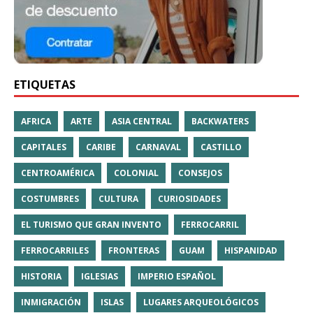
ETIQUETAS
AFRICA
ARTE
ASIA CENTRAL
BACKWATERS
CAPITALES
CARIBE
CARNAVAL
CASTILLO
CENTROAMÉRICA
COLONIAL
CONSEJOS
COSTUMBRES
CULTURA
CURIOSIDADES
EL TURISMO QUE GRAN INVENTO
FERROCARRIL
FERROCARRILES
FRONTERAS
GUAM
HISPANIDAD
HISTORIA
IGLESIAS
IMPERIO ESPAÑOL
INMIGRACIÓN
ISLAS
LUGARES ARQUEOLÓGICOS