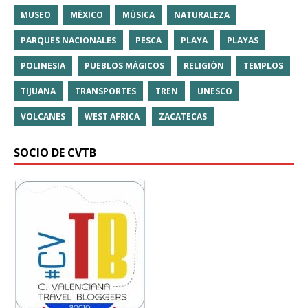
MUSEO
MÉXICO
MÚSICA
NATURALEZA
PARQUES NACIONALES
PESCA
PLAYA
PLAYAS
POLINESIA
PUEBLOS MÁGICOS
RELIGIÓN
TEMPLOS
TIJUANA
TRANSPORTES
TREN
UNESCO
VOLCANES
WEST AFRICA
ZACATECAS
SOCIO DE CVTB