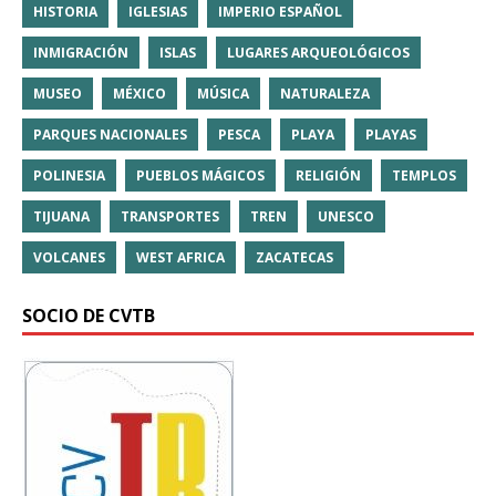
HISTORIA
IGLESIAS
IMPERIO ESPAÑOL
INMIGRACIÓN
ISLAS
LUGARES ARQUEOLÓGICOS
MUSEO
MÉXICO
MÚSICA
NATURALEZA
PARQUES NACIONALES
PESCA
PLAYA
PLAYAS
POLINESIA
PUEBLOS MÁGICOS
RELIGIÓN
TEMPLOS
TIJUANA
TRANSPORTES
TREN
UNESCO
VOLCANES
WEST AFRICA
ZACATECAS
SOCIO DE CVTB