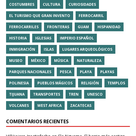
COSTUMBRES
CULTURA
CURIOSIDADES
EL TURISMO QUE GRAN INVENTO
FERROCARRIL
FERROCARRILES
FRONTERAS
GUAM
HISPANIDAD
HISTORIA
IGLESIAS
IMPERIO ESPAÑOL
INMIGRACIÓN
ISLAS
LUGARES ARQUEOLÓGICOS
MUSEO
MÉXICO
MÚSICA
NATURALEZA
PARQUES NACIONALES
PESCA
PLAYA
PLAYAS
POLINESIA
PUEBLOS MÁGICOS
RELIGIÓN
TEMPLOS
TIJUANA
TRANSPORTES
TREN
UNESCO
VOLCANES
WEST AFRICA
ZACATECAS
COMENTARIOS RECIENTES