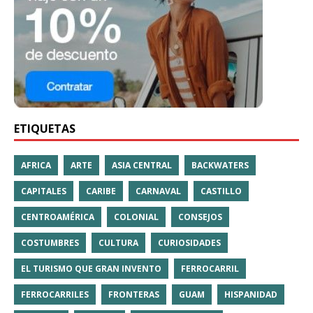
ETIQUETAS
AFRICA
ARTE
ASIA CENTRAL
BACKWATERS
CAPITALES
CARIBE
CARNAVAL
CASTILLO
CENTROAMÉRICA
COLONIAL
CONSEJOS
COSTUMBRES
CULTURA
CURIOSIDADES
EL TURISMO QUE GRAN INVENTO
FERROCARRIL
FERROCARRILES
FRONTERAS
GUAM
HISPANIDAD