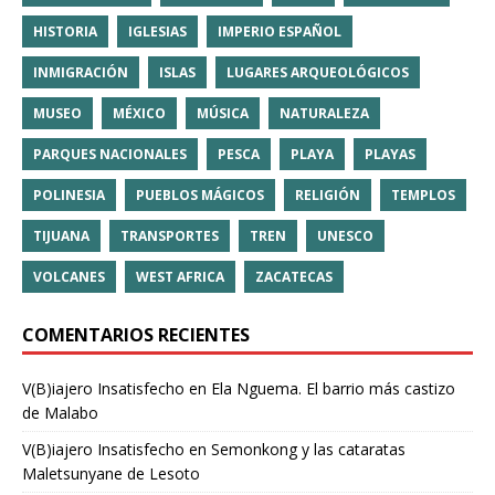
HISTORIA
IGLESIAS
IMPERIO ESPAÑOL
INMIGRACIÓN
ISLAS
LUGARES ARQUEOLÓGICOS
MUSEO
MÉXICO
MÚSICA
NATURALEZA
PARQUES NACIONALES
PESCA
PLAYA
PLAYAS
POLINESIA
PUEBLOS MÁGICOS
RELIGIÓN
TEMPLOS
TIJUANA
TRANSPORTES
TREN
UNESCO
VOLCANES
WEST AFRICA
ZACATECAS
COMENTARIOS RECIENTES
V(B)iajero Insatisfecho
en
Ela Nguema. El barrio más castizo
de Malabo
V(B)iajero Insatisfecho
en
Semonkong y las cataratas
Maletsunyane de Lesoto