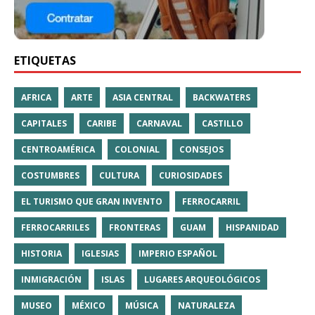
ETIQUETAS
AFRICA
ARTE
ASIA CENTRAL
BACKWATERS
CAPITALES
CARIBE
CARNAVAL
CASTILLO
CENTROAMÉRICA
COLONIAL
CONSEJOS
COSTUMBRES
CULTURA
CURIOSIDADES
EL TURISMO QUE GRAN INVENTO
FERROCARRIL
FERROCARRILES
FRONTERAS
GUAM
HISPANIDAD
HISTORIA
IGLESIAS
IMPERIO ESPAÑOL
INMIGRACIÓN
ISLAS
LUGARES ARQUEOLÓGICOS
MUSEO
MÉXICO
MÚSICA
NATURALEZA