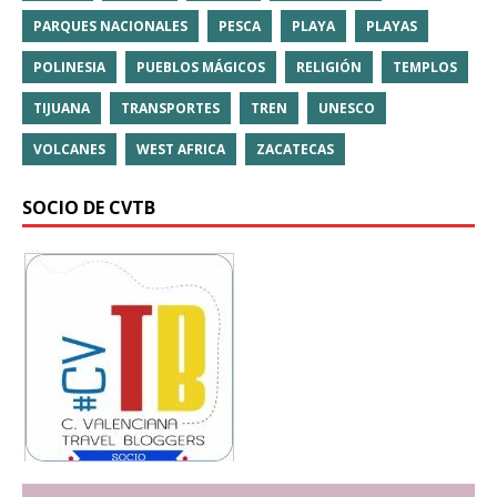
PARQUES NACIONALES
PESCA
PLAYA
PLAYAS
POLINESIA
PUEBLOS MÁGICOS
RELIGIÓN
TEMPLOS
TIJUANA
TRANSPORTES
TREN
UNESCO
VOLCANES
WEST AFRICA
ZACATECAS
SOCIO DE CVTB