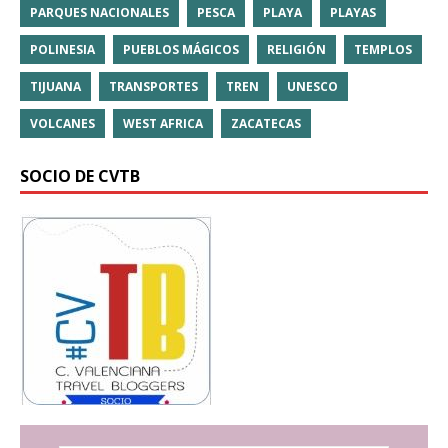
PARQUES NACIONALES
PESCA
PLAYA
PLAYAS
POLINESIA
PUEBLOS MÁGICOS
RELIGIÓN
TEMPLOS
TIJUANA
TRANSPORTES
TREN
UNESCO
VOLCANES
WEST AFRICA
ZACATECAS
SOCIO DE CVTB