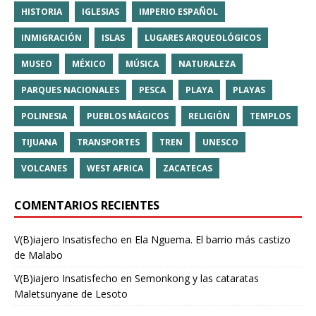
HISTORIA
IGLESIAS
IMPERIO ESPAÑOL
INMIGRACIÓN
ISLAS
LUGARES ARQUEOLÓGICOS
MUSEO
MÉXICO
MÚSICA
NATURALEZA
PARQUES NACIONALES
PESCA
PLAYA
PLAYAS
POLINESIA
PUEBLOS MÁGICOS
RELIGIÓN
TEMPLOS
TIJUANA
TRANSPORTES
TREN
UNESCO
VOLCANES
WEST AFRICA
ZACATECAS
COMENTARIOS RECIENTES
V(B)iajero Insatisfecho
en
Ela Nguema. El barrio más castizo
de Malabo
V(B)iajero Insatisfecho
en
Semonkong y las cataratas
Maletsunyane de Lesoto