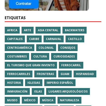
ETIQUETAS
AFRICA
ARTE
ASIA CENTRAL
BACKWATERS
CAPITALES
CARIBE
CARNAVAL
CASTILLO
CENTROAMÉRICA
COLONIAL
CONSEJOS
COSTUMBRES
CULTURA
CURIOSIDADES
EL TURISMO QUE GRAN INVENTO
FERROCARRIL
FERROCARRILES
FRONTERAS
GUAM
HISPANIDAD
HISTORIA
IGLESIAS
IMPERIO ESPAÑOL
INMIGRACIÓN
ISLAS
LUGARES ARQUEOLÓGICOS
MUSEO
MÉXICO
MÚSICA
NATURALEZA