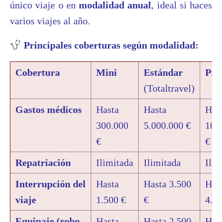
único viaje o en
modalidad anual
, ideal si haces
varios viajes al año.
Principales coberturas según modalidad:
Cobertura
Mini
Estándar
Pr
(Totaltravel)
Gastos médicos
Hasta
Hasta
Has
300.000
5.000.000 €
10.
€
€
Repatriación
Ilimitada
Ilimitada
Ilim
Interrupción del
Hasta
Hasta 3.500
Has
viaje
1.500 €
€
4.0
Equipaje (robo,
Hasta
Hasta 2.500
Has