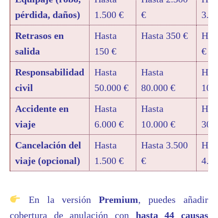
pérdida, daños)
1.500 €
€
3.2
Retrasos en
Hasta
Hasta 350 €
Has
salida
150 €
€
Responsabilidad
Hasta
Hasta
Has
civil
50.000 €
80.000 €
100
Accidente en
Hasta
Hasta
Has
viaje
6.000 €
10.000 €
30.
Cancelación del
Hasta
Hasta 3.500
Has
viaje (opcional)
1.500 €
€
4.0
En la versión
Premium
, puedes añadir
cobertura de anulación con
hasta 44 causas