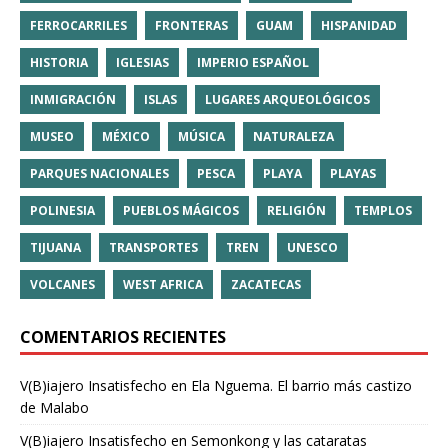
FERROCARRILES
FRONTERAS
GUAM
HISPANIDAD
HISTORIA
IGLESIAS
IMPERIO ESPAÑOL
INMIGRACIÓN
ISLAS
LUGARES ARQUEOLÓGICOS
MUSEO
MÉXICO
MÚSICA
NATURALEZA
PARQUES NACIONALES
PESCA
PLAYA
PLAYAS
POLINESIA
PUEBLOS MÁGICOS
RELIGIÓN
TEMPLOS
TIJUANA
TRANSPORTES
TREN
UNESCO
VOLCANES
WEST AFRICA
ZACATECAS
COMENTARIOS RECIENTES
V(B)iajero Insatisfecho
en
Ela Nguema. El barrio más castizo
de Malabo
V(B)iajero Insatisfecho
en
Semonkong y las cataratas