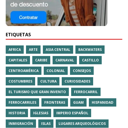
ETIQUETAS
AFRICA
ARTE
ASIA CENTRAL
BACKWATERS
CAPITALES
CARIBE
CARNAVAL
CASTILLO
CENTROAMÉRICA
COLONIAL
CONSEJOS
COSTUMBRES
CULTURA
CURIOSIDADES
EL TURISMO QUE GRAN INVENTO
FERROCARRIL
FERROCARRILES
FRONTERAS
GUAM
HISPANIDAD
HISTORIA
IGLESIAS
IMPERIO ESPAÑOL
INMIGRACIÓN
ISLAS
LUGARES ARQUEOLÓGICOS