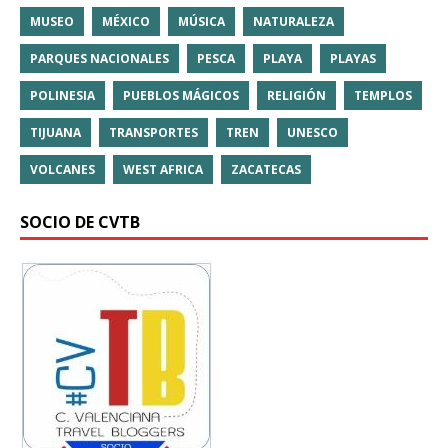
MUSEO
MÉXICO
MÚSICA
NATURALEZA
PARQUES NACIONALES
PESCA
PLAYA
PLAYAS
POLINESIA
PUEBLOS MÁGICOS
RELIGIÓN
TEMPLOS
TIJUANA
TRANSPORTES
TREN
UNESCO
VOLCANES
WEST AFRICA
ZACATECAS
SOCIO DE CVTB