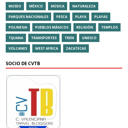
MUSEO
MÉXICO
MÚSICA
NATURALEZA
PARQUES NACIONALES
PESCA
PLAYA
PLAYAS
POLINESIA
PUEBLOS MÁGICOS
RELIGIÓN
TEMPLOS
TIJUANA
TRANSPORTES
TREN
UNESCO
VOLCANES
WEST AFRICA
ZACATECAS
SOCIO DE CVTB