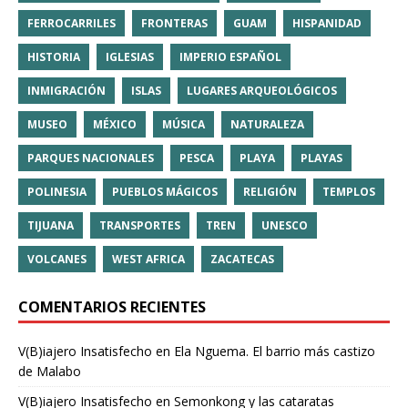
FERROCARRILES
FRONTERAS
GUAM
HISPANIDAD
HISTORIA
IGLESIAS
IMPERIO ESPAÑOL
INMIGRACIÓN
ISLAS
LUGARES ARQUEOLÓGICOS
MUSEO
MÉXICO
MÚSICA
NATURALEZA
PARQUES NACIONALES
PESCA
PLAYA
PLAYAS
POLINESIA
PUEBLOS MÁGICOS
RELIGIÓN
TEMPLOS
TIJUANA
TRANSPORTES
TREN
UNESCO
VOLCANES
WEST AFRICA
ZACATECAS
COMENTARIOS RECIENTES
V(B)iajero Insatisfecho
en
Ela Nguema. El barrio más castizo
de Malabo
V(B)iajero Insatisfecho
en
Semonkong y las cataratas