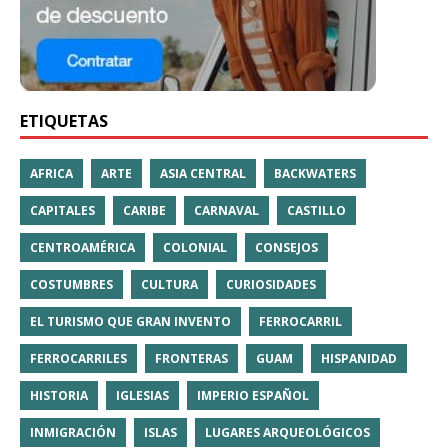
ETIQUETAS
AFRICA
ARTE
ASIA CENTRAL
BACKWATERS
CAPITALES
CARIBE
CARNAVAL
CASTILLO
CENTROAMÉRICA
COLONIAL
CONSEJOS
COSTUMBRES
CULTURA
CURIOSIDADES
EL TURISMO QUE GRAN INVENTO
FERROCARRIL
FERROCARRILES
FRONTERAS
GUAM
HISPANIDAD
HISTORIA
IGLESIAS
IMPERIO ESPAÑOL
INMIGRACIÓN
ISLAS
LUGARES ARQUEOLÓGICOS