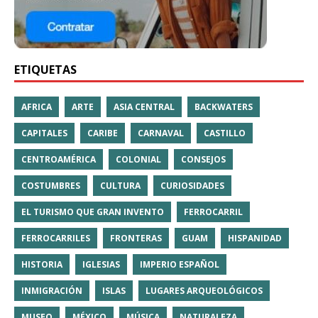
ETIQUETAS
AFRICA
ARTE
ASIA CENTRAL
BACKWATERS
CAPITALES
CARIBE
CARNAVAL
CASTILLO
CENTROAMÉRICA
COLONIAL
CONSEJOS
COSTUMBRES
CULTURA
CURIOSIDADES
EL TURISMO QUE GRAN INVENTO
FERROCARRIL
FERROCARRILES
FRONTERAS
GUAM
HISPANIDAD
HISTORIA
IGLESIAS
IMPERIO ESPAÑOL
INMIGRACIÓN
ISLAS
LUGARES ARQUEOLÓGICOS
MUSEO
MÉXICO
MÚSICA
NATURALEZA