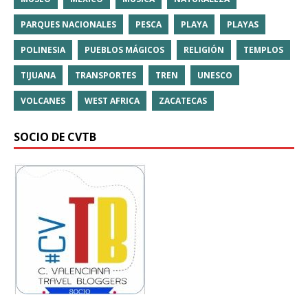
PARQUES NACIONALES
PESCA
PLAYA
PLAYAS
POLINESIA
PUEBLOS MÁGICOS
RELIGIÓN
TEMPLOS
TIJUANA
TRANSPORTES
TREN
UNESCO
VOLCANES
WEST AFRICA
ZACATECAS
SOCIO DE CVTB