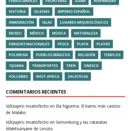
FERROCARRILES
FRONTERAS
GUAM
HISPANIDAD
HISTORIA
IGLESIAS
IMPERIO ESPAÑOL
INMIGRACIÓN
ISLAS
LUGARES ARQUEOLÓGICOS
MUSEO
MÉXICO
MÚSICA
NATURALEZA
PARQUES NACIONALES
PESCA
PLAYA
PLAYAS
POLINESIA
PUEBLOS MÁGICOS
RELIGIÓN
TEMPLOS
TIJUANA
TRANSPORTES
TREN
UNESCO
VOLCANES
WEST AFRICA
ZACATECAS
COMENTARIOS RECIENTES
V(B)iajero Insatisfecho
en
Ela Nguema. El barrio más castizo
de Malabo
V(B)iajero Insatisfecho
en
Semonkong y las cataratas
Maletsunyane de Lesoto