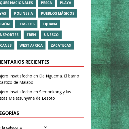
QUES NACIONALES
PESCA
PLAYA
YAS
POLINESIA
PUEBLOS MÁGICOS
IGIÓN
TEMPLOS
TIJUANA
NSPORTES
TREN
UNESCO
CANES
WEST AFRICA
ZACATECAS
ENTARIOS RECIENTES
ajero Insatisfecho
en
Ela Nguema. El barrio
castizo de Malabo
ajero Insatisfecho
en
Semonkong y las
ratas Maletsunyane de Lesoto
EGORÍAS