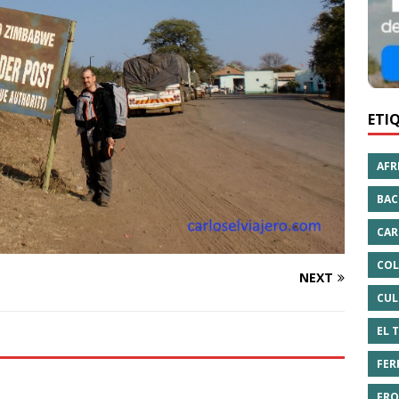
ETI
AFR
BAC
CAR
COL
NEXT
CUL
EL 
FER
FRO