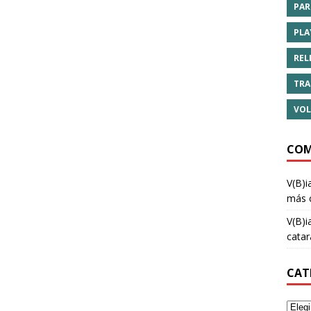
PAR
PLA
REL
TRA
VOL
COM
V(B)i
más 
V(B)i
cata
CAT