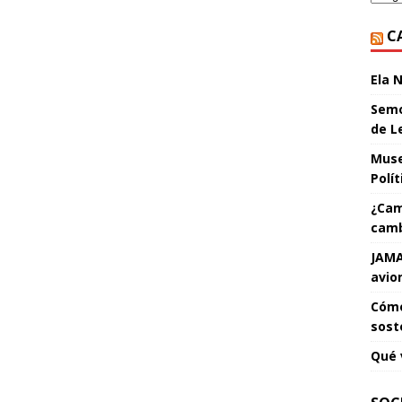
C
Ela 
Semo
de L
Muse
Polí
¿Cam
camb
JAMA
avio
Cómo
sost
Qué 