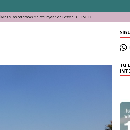
ong y las cataratas Maletsunyane de Lesoto
LESOTO
o de las Víctimas de la Represión Política en Shymkent, Kazajistán
SÍG
bian los lugares que visitamos o cambiamos nosotros?
TU 
La historia de la misteriosa avioneta de la playa
JAMAICA
INT
o moverse en Seychelles de manera sostenible
SEYCHELLES
n Manama. La capital de Baréin
BARÉIN
ma. El barrio más castizo de Malabo
GUINEA ECUATORIAL