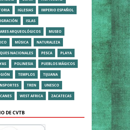
TORIA
IGLESIAS
IMPERIO ESPAÑOL
IGRACIÓN
ISLAS
ARES ARQUEOLÓGICOS
MUSEO
ICO
MÚSICA
NATURALEZA
QUES NACIONALES
PESCA
PLAYA
YAS
POLINESIA
PUEBLOS MÁGICOS
IGIÓN
TEMPLOS
TIJUANA
NSPORTES
TREN
UNESCO
CANES
WEST AFRICA
ZACATECAS
IO DE CVTB