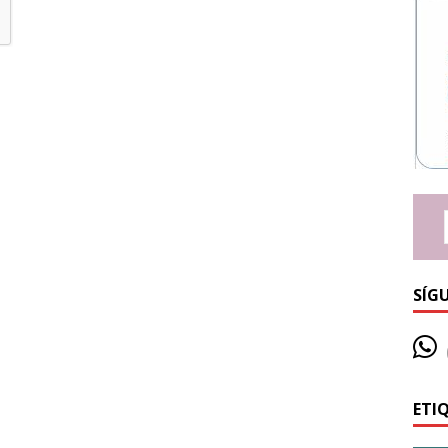
SÍG
ETI