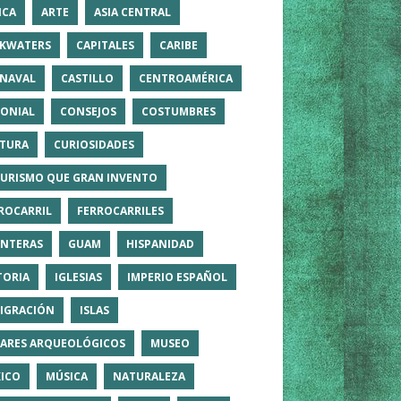
ICA
ARTE
ASIA CENTRAL
KWATERS
CAPITALES
CARIBE
NAVAL
CASTILLO
CENTROAMÉRICA
ONIAL
CONSEJOS
COSTUMBRES
TURA
CURIOSIDADES
TURISMO QUE GRAN INVENTO
ROCARRIL
FERROCARRILES
NTERAS
GUAM
HISPANIDAD
TORIA
IGLESIAS
IMPERIO ESPAÑOL
IGRACIÓN
ISLAS
ARES ARQUEOLÓGICOS
MUSEO
ICO
MÚSICA
NATURALEZA