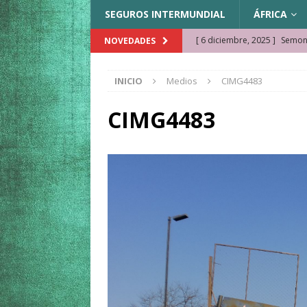
SEGUROS INTERMUNDIAL
ÁFRICA
[ 6 diciembre, 2025 ]
Semonk
NOVEDADES
[ 23 noviembre, 2025 ]
Muse
INICIO
Medios
CIMG4483
KAZAJISTÁN
[ 22 noviembre, 2025 ]
¿Cam
CIMG4483
REFLEXIONES VIAJERAS
[ 9 octubre, 2025 ]
JAMAICA. 
[ 27 septiembre, 2025 ]
Cóm
[ 3 agosto, 2025 ]
Qué ver e
[ 15 marzo, 2026 ]
Ela Ngue