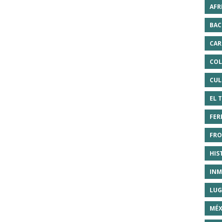
AFR
BAC
CAR
COL
CUL
EL 
FER
FRO
HIS
INM
LUG
MÉX