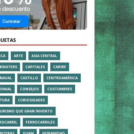
QUETAS
ICA
ARTE
ASIA CENTRAL
KWATERS
CAPITALES
CARIBE
NAVAL
CASTILLO
CENTROAMÉRICA
ONIAL
CONSEJOS
COSTUMBRES
TURA
CURIOSIDADES
TURISMO QUE GRAN INVENTO
ROCARRIL
FERROCARRILES
NTERAS
GUAM
HISPANIDAD