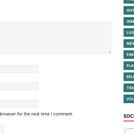
HIS
INM
LUG
MÉX
PAR
PLA
REL
TRA
VOL
 browser for the next time I comment.
SOC