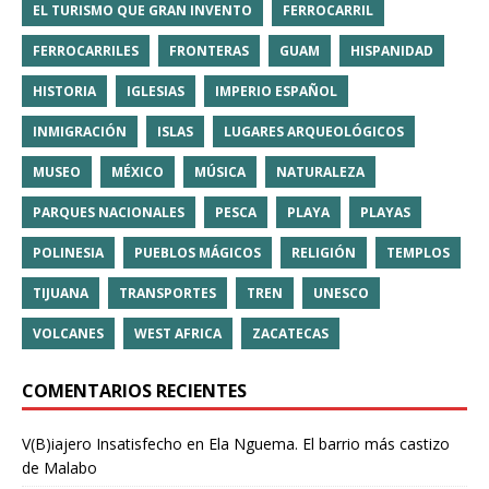
EL TURISMO QUE GRAN INVENTO
FERROCARRIL
FERROCARRILES
FRONTERAS
GUAM
HISPANIDAD
HISTORIA
IGLESIAS
IMPERIO ESPAÑOL
INMIGRACIÓN
ISLAS
LUGARES ARQUEOLÓGICOS
MUSEO
MÉXICO
MÚSICA
NATURALEZA
PARQUES NACIONALES
PESCA
PLAYA
PLAYAS
POLINESIA
PUEBLOS MÁGICOS
RELIGIÓN
TEMPLOS
TIJUANA
TRANSPORTES
TREN
UNESCO
VOLCANES
WEST AFRICA
ZACATECAS
COMENTARIOS RECIENTES
V(B)iajero Insatisfecho
en
Ela Nguema. El barrio más castizo
de Malabo