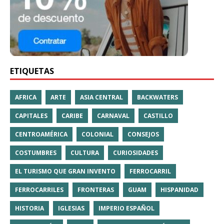
ETIQUETAS
AFRICA
ARTE
ASIA CENTRAL
BACKWATERS
CAPITALES
CARIBE
CARNAVAL
CASTILLO
CENTROAMÉRICA
COLONIAL
CONSEJOS
COSTUMBRES
CULTURA
CURIOSIDADES
EL TURISMO QUE GRAN INVENTO
FERROCARRIL
FERROCARRILES
FRONTERAS
GUAM
HISPANIDAD
HISTORIA
IGLESIAS
IMPERIO ESPAÑOL