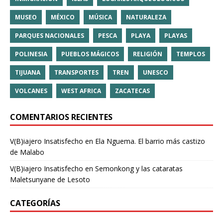
MUSEO
MÉXICO
MÚSICA
NATURALEZA
PARQUES NACIONALES
PESCA
PLAYA
PLAYAS
POLINESIA
PUEBLOS MÁGICOS
RELIGIÓN
TEMPLOS
TIJUANA
TRANSPORTES
TREN
UNESCO
VOLCANES
WEST AFRICA
ZACATECAS
COMENTARIOS RECIENTES
V(B)iajero Insatisfecho
en
Ela Nguema. El barrio más castizo
de Malabo
V(B)iajero Insatisfecho
en
Semonkong y las cataratas
Maletsunyane de Lesoto
CATEGORÍAS