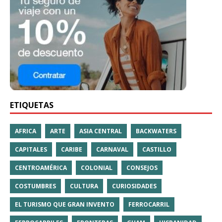
ETIQUETAS
AFRICA
ARTE
ASIA CENTRAL
BACKWATERS
CAPITALES
CARIBE
CARNAVAL
CASTILLO
CENTROAMÉRICA
COLONIAL
CONSEJOS
COSTUMBRES
CULTURA
CURIOSIDADES
EL TURISMO QUE GRAN INVENTO
FERROCARRIL