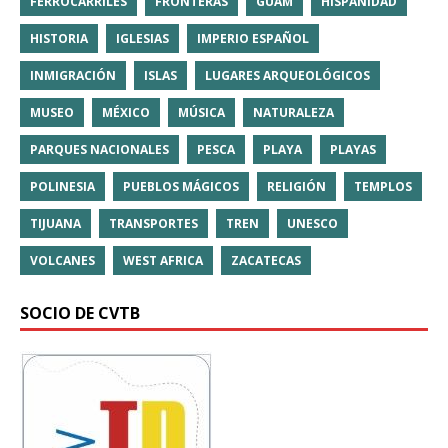
FERROCARRILES
FRONTERAS
GUAM
HISPANIDAD
HISTORIA
IGLESIAS
IMPERIO ESPAÑOL
INMIGRACIÓN
ISLAS
LUGARES ARQUEOLÓGICOS
MUSEO
MÉXICO
MÚSICA
NATURALEZA
PARQUES NACIONALES
PESCA
PLAYA
PLAYAS
POLINESIA
PUEBLOS MÁGICOS
RELIGIÓN
TEMPLOS
TIJUANA
TRANSPORTES
TREN
UNESCO
VOLCANES
WEST AFRICA
ZACATECAS
SOCIO DE CVTB