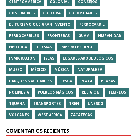
CENTROAMÉRICA
COLONIAL
CONSEJOS
COSTUMBRES
CULTURA
CURIOSIDADES
EL TURISMO QUE GRAN INVENTO
FERROCARRIL
FERROCARRILES
FRONTERAS
GUAM
HISPANIDAD
HISTORIA
IGLESIAS
IMPERIO ESPAÑOL
INMIGRACIÓN
ISLAS
LUGARES ARQUEOLÓGICOS
MUSEO
MÉXICO
MÚSICA
NATURALEZA
PARQUES NACIONALES
PESCA
PLAYA
PLAYAS
POLINESIA
PUEBLOS MÁGICOS
RELIGIÓN
TEMPLOS
TIJUANA
TRANSPORTES
TREN
UNESCO
VOLCANES
WEST AFRICA
ZACATECAS
COMENTARIOS RECIENTES