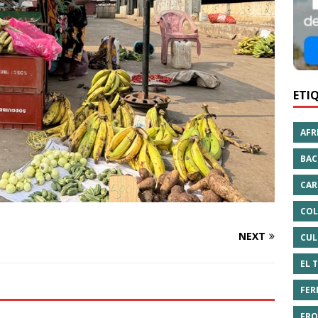
ETI
AFR
BAC
CAR
COL
NEXT
CUL
EL 
FER
FRO