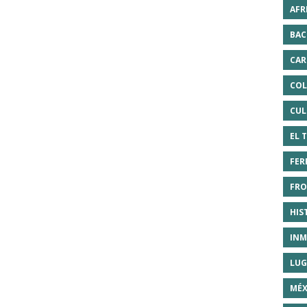
AFR
BAC
CAR
COL
CUL
EL 
FER
FRO
HIS
INM
LUG
MÉX