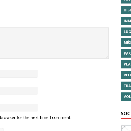
HIS
INM
LUG
MÉX
PAR
PLA
REL
TRA
VOL
SOC
 browser for the next time I comment.