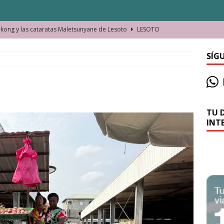
ong y las cataratas Maletsunyane de Lesoto
LESOTO
o de las Víctimas de la Represión Política en Shymkent, Kazajistán
SÍG
bian los lugares que visitamos o cambiamos nosotros?
TU 
La historia de la misteriosa avioneta de la playa
JAMAICA
INT
o moverse en Seychelles de manera sostenible
SEYCHELLES
n Manama. La capital de Baréin
BARÉIN
ma. El barrio más castizo de Malabo
GUINEA ECUATORIAL