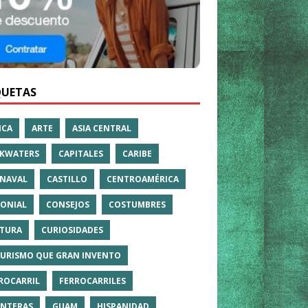
QUETAS
ICA
ARTE
ASIA CENTRAL
KWATERS
CAPITALES
CARIBE
NAVAL
CASTILLO
CENTROAMÉRICA
ONIAL
CONSEJOS
COSTUMBRES
TURA
CURIOSIDADES
TURISMO QUE GRAN INVENTO
ROCARRIL
FERROCARRILES
NTERAS
GUAM
HISPANIDAD