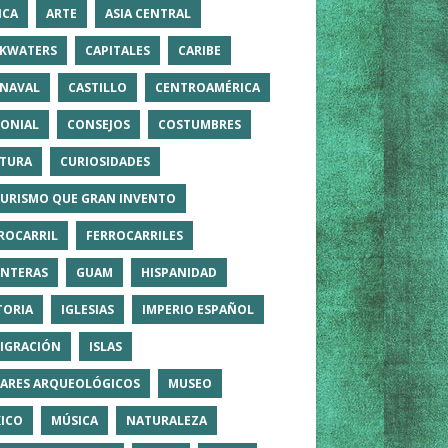
ICA
ARTE
ASIA CENTRAL
KWATERS
CAPITALES
CARIBE
NAVAL
CASTILLO
CENTROAMÉRICA
ONIAL
CONSEJOS
COSTUMBRES
TURA
CURIOSIDADES
TURISMO QUE GRAN INVENTO
ROCARRIL
FERROCARRILES
NTERAS
GUAM
HISPANIDAD
TORIA
IGLESIAS
IMPERIO ESPAÑOL
IGRACIÓN
ISLAS
ARES ARQUEOLÓGICOS
MUSEO
ICO
MÚSICA
NATURALEZA