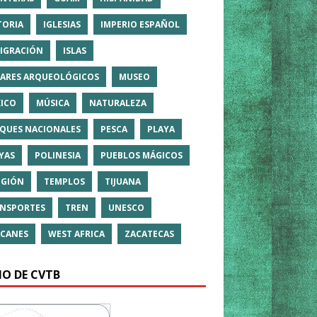
TORIA
IGLESIAS
IMPERIO ESPAÑOL
IGRACIÓN
ISLAS
ARES ARQUEOLÓGICOS
MUSEO
ICO
MÚSICA
NATURALEZA
QUES NACIONALES
PESCA
PLAYA
YAS
POLINESIA
PUEBLOS MÁGICOS
IGIÓN
TEMPLOS
TIJUANA
NSPORTES
TREN
UNESCO
CANES
WEST AFRICA
ZACATECAS
IO DE CVTB