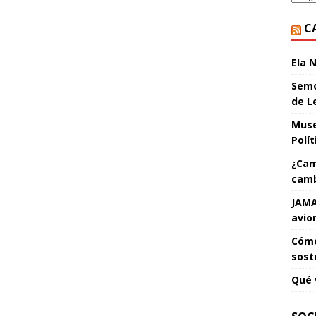
C
Ela 
Semo
de L
Muse
Polí
¿Cam
camb
JAMA
avio
Cómo
sost
Qué 