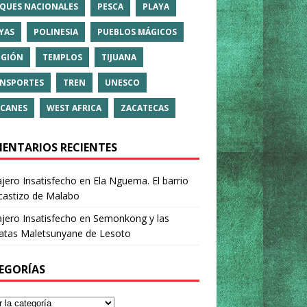
QUES NACIONALES
PESCA
PLAYA
YAS
POLINESIA
PUEBLOS MÁGICOS
IGIÓN
TEMPLOS
TIJUANA
NSPORTES
TREN
UNESCO
CANES
WEST AFRICA
ZACATECAS
ENTARIOS RECIENTES
ajero Insatisfecho
en
Ela Nguema. El barrio
castizo de Malabo
ajero Insatisfecho
en
Semonkong y las
ratas Maletsunyane de Lesoto
EGORÍAS