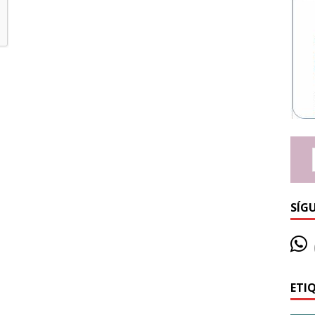
SÍG
ETI