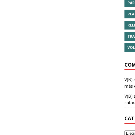
PAR
PLA
REL
TRA
VOL
COM
V(B)i
más 
V(B)i
cata
CAT