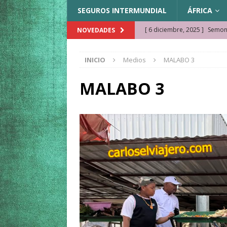
SEGUROS INTERMUNDIAL
ÁFRICA
[ 6 diciembre, 2025 ]
Semonk
NOVEDADES
[ 23 noviembre, 2025 ]
Muse
INICIO
Medios
MALABO 3
KAZAJISTÁN
[ 22 noviembre, 2025 ]
¿Cam
MALABO 3
REFLEXIONES VIAJERAS
[ 9 octubre, 2025 ]
JAMAICA. 
[ 27 septiembre, 2025 ]
Cóm
[ 3 agosto, 2025 ]
Qué ver e
[ 15 marzo, 2026 ]
Ela Ngue