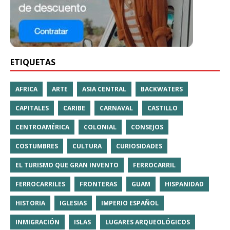
ETIQUETAS
AFRICA
ARTE
ASIA CENTRAL
BACKWATERS
CAPITALES
CARIBE
CARNAVAL
CASTILLO
CENTROAMÉRICA
COLONIAL
CONSEJOS
COSTUMBRES
CULTURA
CURIOSIDADES
EL TURISMO QUE GRAN INVENTO
FERROCARRIL
FERROCARRILES
FRONTERAS
GUAM
HISPANIDAD
HISTORIA
IGLESIAS
IMPERIO ESPAÑOL
INMIGRACIÓN
ISLAS
LUGARES ARQUEOLÓGICOS