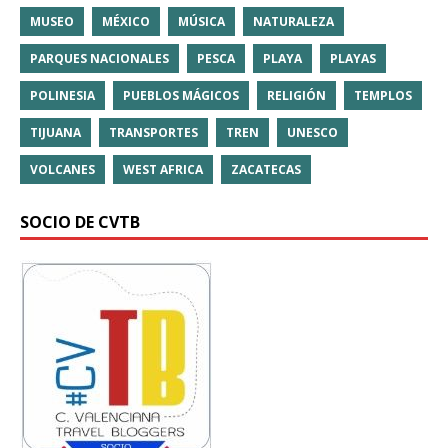
MUSEO
MÉXICO
MÚSICA
NATURALEZA
PARQUES NACIONALES
PESCA
PLAYA
PLAYAS
POLINESIA
PUEBLOS MÁGICOS
RELIGIÓN
TEMPLOS
TIJUANA
TRANSPORTES
TREN
UNESCO
VOLCANES
WEST AFRICA
ZACATECAS
SOCIO DE CVTB