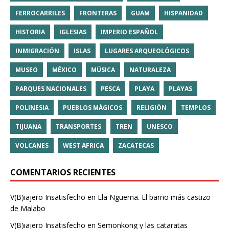
FERROCARRILES
FRONTERAS
GUAM
HISPANIDAD
HISTORIA
IGLESIAS
IMPERIO ESPAÑOL
INMIGRACIÓN
ISLAS
LUGARES ARQUEOLÓGICOS
MUSEO
MÉXICO
MÚSICA
NATURALEZA
PARQUES NACIONALES
PESCA
PLAYA
PLAYAS
POLINESIA
PUEBLOS MÁGICOS
RELIGIÓN
TEMPLOS
TIJUANA
TRANSPORTES
TREN
UNESCO
VOLCANES
WEST AFRICA
ZACATECAS
COMENTARIOS RECIENTES
V(B)iajero Insatisfecho
en
Ela Nguema. El barrio más castizo
de Malabo
V(B)iajero Insatisfecho
en
Semonkong y las cataratas