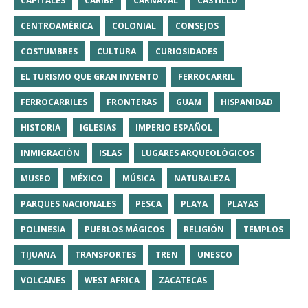
CAPITALES
CARIBE
CARNAVAL
CASTILLO
CENTROAMÉRICA
COLONIAL
CONSEJOS
COSTUMBRES
CULTURA
CURIOSIDADES
EL TURISMO QUE GRAN INVENTO
FERROCARRIL
FERROCARRILES
FRONTERAS
GUAM
HISPANIDAD
HISTORIA
IGLESIAS
IMPERIO ESPAÑOL
INMIGRACIÓN
ISLAS
LUGARES ARQUEOLÓGICOS
MUSEO
MÉXICO
MÚSICA
NATURALEZA
PARQUES NACIONALES
PESCA
PLAYA
PLAYAS
POLINESIA
PUEBLOS MÁGICOS
RELIGIÓN
TEMPLOS
TIJUANA
TRANSPORTES
TREN
UNESCO
VOLCANES
WEST AFRICA
ZACATECAS