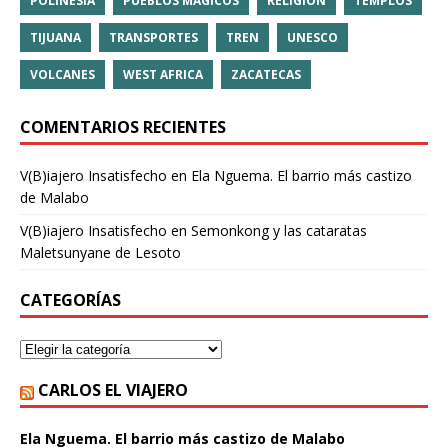
POLINESIA
PUEBLOS MÁGICOS
RELIGIÓN
TEMPLOS
TIJUANA
TRANSPORTES
TREN
UNESCO
VOLCANES
WEST AFRICA
ZACATECAS
COMENTARIOS RECIENTES
V(B)iajero Insatisfecho
en
Ela Nguema. El barrio más castizo
de Malabo
V(B)iajero Insatisfecho
en
Semonkong y las cataratas
Maletsunyane de Lesoto
CATEGORÍAS
CARLOS EL VIAJERO
Ela Nguema. El barrio más castizo de Malabo