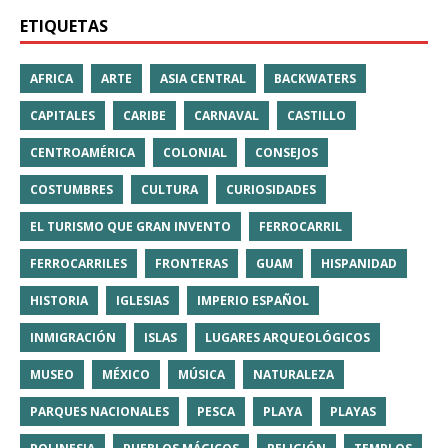
ETIQUETAS
AFRICA
ARTE
ASIA CENTRAL
BACKWATERS
CAPITALES
CARIBE
CARNAVAL
CASTILLO
CENTROAMÉRICA
COLONIAL
CONSEJOS
COSTUMBRES
CULTURA
CURIOSIDADES
EL TURISMO QUE GRAN INVENTO
FERROCARRIL
FERROCARRILES
FRONTERAS
GUAM
HISPANIDAD
HISTORIA
IGLESIAS
IMPERIO ESPAÑOL
INMIGRACIÓN
ISLAS
LUGARES ARQUEOLÓGICOS
MUSEO
MÉXICO
MÚSICA
NATURALEZA
PARQUES NACIONALES
PESCA
PLAYA
PLAYAS