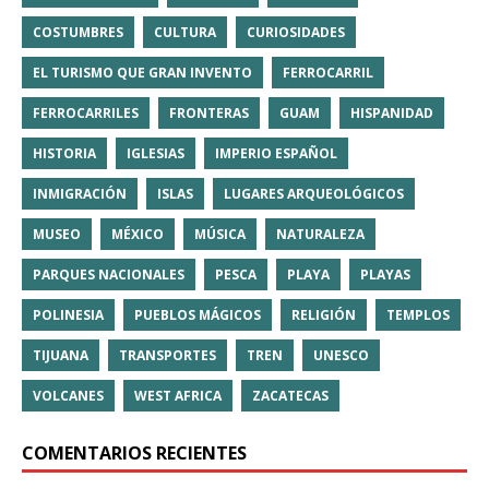
COSTUMBRES
CULTURA
CURIOSIDADES
EL TURISMO QUE GRAN INVENTO
FERROCARRIL
FERROCARRILES
FRONTERAS
GUAM
HISPANIDAD
HISTORIA
IGLESIAS
IMPERIO ESPAÑOL
INMIGRACIÓN
ISLAS
LUGARES ARQUEOLÓGICOS
MUSEO
MÉXICO
MÚSICA
NATURALEZA
PARQUES NACIONALES
PESCA
PLAYA
PLAYAS
POLINESIA
PUEBLOS MÁGICOS
RELIGIÓN
TEMPLOS
TIJUANA
TRANSPORTES
TREN
UNESCO
VOLCANES
WEST AFRICA
ZACATECAS
COMENTARIOS RECIENTES