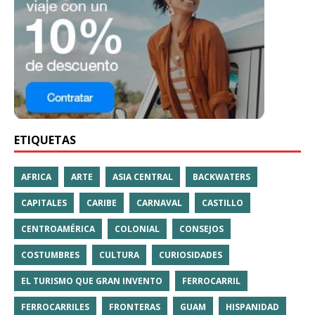
ETIQUETAS
AFRICA
ARTE
ASIA CENTRAL
BACKWATERS
CAPITALES
CARIBE
CARNAVAL
CASTILLO
CENTROAMÉRICA
COLONIAL
CONSEJOS
COSTUMBRES
CULTURA
CURIOSIDADES
EL TURISMO QUE GRAN INVENTO
FERROCARRIL
FERROCARRILES
FRONTERAS
GUAM
HISPANIDAD