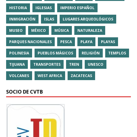
HISTORIA
IGLESIAS
IMPERIO ESPAÑOL
INMIGRACIÓN
ISLAS
LUGARES ARQUEOLÓGICOS
MUSEO
MÉXICO
MÚSICA
NATURALEZA
PARQUES NACIONALES
PESCA
PLAYA
PLAYAS
POLINESIA
PUEBLOS MÁGICOS
RELIGIÓN
TEMPLOS
TIJUANA
TRANSPORTES
TREN
UNESCO
VOLCANES
WEST AFRICA
ZACATECAS
SOCIO DE CVTB