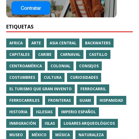
ETIQUETAS
AFRICA
ARTE
ASIA CENTRAL
BACKWATERS
CAPITALES
CARIBE
CARNAVAL
CASTILLO
CENTROAMÉRICA
COLONIAL
CONSEJOS
COSTUMBRES
CULTURA
CURIOSIDADES
EL TURISMO QUE GRAN INVENTO
FERROCARRIL
FERROCARRILES
FRONTERAS
GUAM
HISPANIDAD
HISTORIA
IGLESIAS
IMPERIO ESPAÑOL
INMIGRACIÓN
ISLAS
LUGARES ARQUEOLÓGICOS
MUSEO
MÉXICO
MÚSICA
NATURALEZA