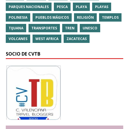
PARQUES NACIONALES
PESCA
PLAYA
PLAYAS
POLINESIA
PUEBLOS MÁGICOS
RELIGIÓN
TEMPLOS
TIJUANA
TRANSPORTES
TREN
UNESCO
VOLCANES
WEST AFRICA
ZACATECAS
SOCIO DE CVTB