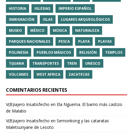
HISTORIA
IGLESIAS
IMPERIO ESPAÑOL
INMIGRACIÓN
ISLAS
LUGARES ARQUEOLÓGICOS
MUSEO
MÉXICO
MÚSICA
NATURALEZA
PARQUES NACIONALES
PESCA
PLAYA
PLAYAS
POLINESIA
PUEBLOS MÁGICOS
RELIGIÓN
TEMPLOS
TIJUANA
TRANSPORTES
TREN
UNESCO
VOLCANES
WEST AFRICA
ZACATECAS
COMENTARIOS RECIENTES
V(B)iajero Insatisfecho
en
Ela Nguema. El barrio más castizo
de Malabo
V(B)iajero Insatisfecho
en
Semonkong y las cataratas
Maletsunyane de Lesoto