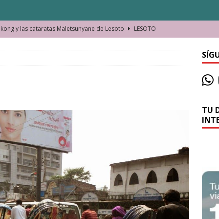
ong y las cataratas Maletsunyane de Lesoto
LESOTO
o de las Víctimas de la Represión Política en Shymkent, Kazajistán
SÍG
bian los lugares que visitamos o cambiamos nosotros?
TU 
La historia de la misteriosa avioneta de la playa
JAMAICA
INT
o moverse en Seychelles de manera sostenible
SEYCHELLES
n Manama. La capital de Baréin
BARÉIN
ma. El barrio más castizo de Malabo
GUINEA ECUATORIAL