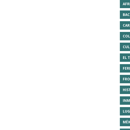
AFR
BAC
CAR
COL
CUL
EL 
FER
FRO
HIS
INM
LUG
MÉX