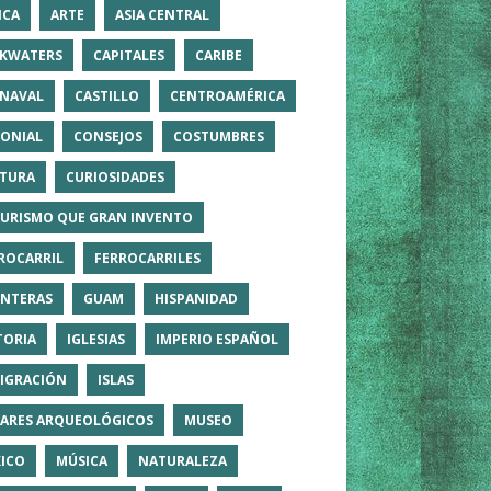
ICA
ARTE
ASIA CENTRAL
KWATERS
CAPITALES
CARIBE
NAVAL
CASTILLO
CENTROAMÉRICA
ONIAL
CONSEJOS
COSTUMBRES
TURA
CURIOSIDADES
TURISMO QUE GRAN INVENTO
ROCARRIL
FERROCARRILES
NTERAS
GUAM
HISPANIDAD
TORIA
IGLESIAS
IMPERIO ESPAÑOL
IGRACIÓN
ISLAS
ARES ARQUEOLÓGICOS
MUSEO
ICO
MÚSICA
NATURALEZA