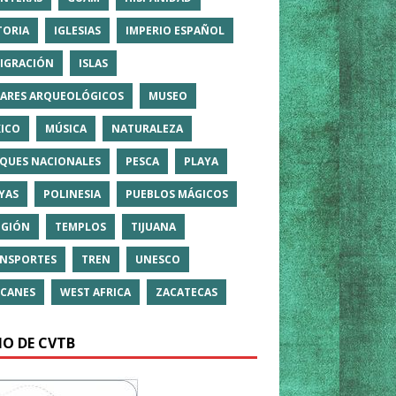
TORIA
IGLESIAS
IMPERIO ESPAÑOL
IGRACIÓN
ISLAS
ARES ARQUEOLÓGICOS
MUSEO
ICO
MÚSICA
NATURALEZA
QUES NACIONALES
PESCA
PLAYA
YAS
POLINESIA
PUEBLOS MÁGICOS
IGIÓN
TEMPLOS
TIJUANA
NSPORTES
TREN
UNESCO
CANES
WEST AFRICA
ZACATECAS
IO DE CVTB