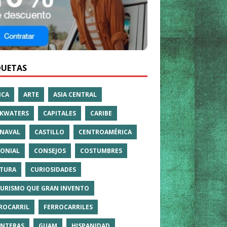
QUETAS
ICA
ARTE
ASIA CENTRAL
KWATERS
CAPITALES
CARIBE
NAVAL
CASTILLO
CENTROAMÉRICA
ONIAL
CONSEJOS
COSTUMBRES
TURA
CURIOSIDADES
TURISMO QUE GRAN INVENTO
ROCARRIL
FERROCARRILES
NTERAS
GUAM
HISPANIDAD