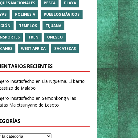
QUES NACIONALES
PESCA
PLAYA
YAS
POLINESIA
PUEBLOS MÁGICOS
IGIÓN
TEMPLOS
TIJUANA
NSPORTES
TREN
UNESCO
CANES
WEST AFRICA
ZACATECAS
ENTARIOS RECIENTES
ajero Insatisfecho
en
Ela Nguema. El barrio
castizo de Malabo
ajero Insatisfecho
en
Semonkong y las
ratas Maletsunyane de Lesoto
EGORÍAS