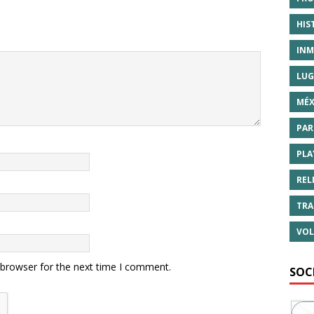
HIS
INM
LUG
MÉX
PAR
PLA
REL
TRA
VOL
 browser for the next time I comment.
SOC