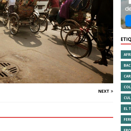
ETI
AFR
BAC
CAR
COL
NEXT
CUL
EL 
FER
FRO