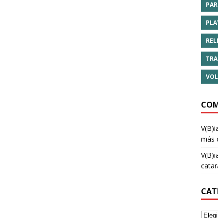
PAR
PLA
REL
TRA
VOL
COM
V(B)i
más 
V(B)i
cata
CAT