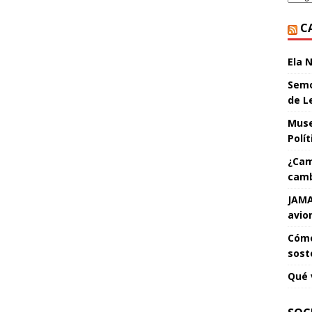
C
Ela 
Semo
de L
Muse
Polí
¿Cam
camb
JAMA
avio
Cómo
sost
Qué 