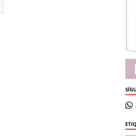
SÍG
ETI