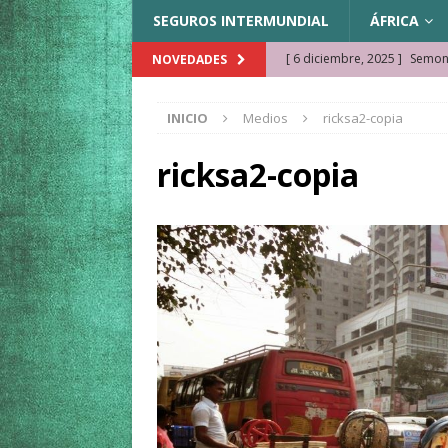
SEGUROS INTERMUNDIAL
ÁFRICA
[ 6 diciembre, 2025 ]
Semonk
NOVEDADES
[ 23 noviembre, 2025 ]
Muse
INICIO
Medios
ricksa2-copia
KAZAJISTÁN
[ 22 noviembre, 2025 ]
¿Cam
ricksa2-copia
REFLEXIONES VIAJERAS
[ 9 octubre, 2025 ]
JAMAICA. 
[ 27 septiembre, 2025 ]
Cóm
[ 3 agosto, 2025 ]
Qué ver e
[ 15 marzo, 2026 ]
Ela Ngue