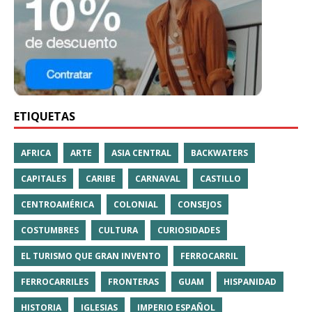
ETIQUETAS
AFRICA
ARTE
ASIA CENTRAL
BACKWATERS
CAPITALES
CARIBE
CARNAVAL
CASTILLO
CENTROAMÉRICA
COLONIAL
CONSEJOS
COSTUMBRES
CULTURA
CURIOSIDADES
EL TURISMO QUE GRAN INVENTO
FERROCARRIL
FERROCARRILES
FRONTERAS
GUAM
HISPANIDAD
HISTORIA
IGLESIAS
IMPERIO ESPAÑOL