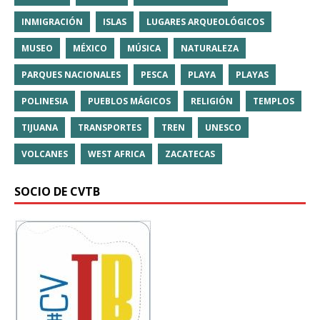
INMIGRACIÓN
ISLAS
LUGARES ARQUEOLÓGICOS
MUSEO
MÉXICO
MÚSICA
NATURALEZA
PARQUES NACIONALES
PESCA
PLAYA
PLAYAS
POLINESIA
PUEBLOS MÁGICOS
RELIGIÓN
TEMPLOS
TIJUANA
TRANSPORTES
TREN
UNESCO
VOLCANES
WEST AFRICA
ZACATECAS
SOCIO DE CVTB