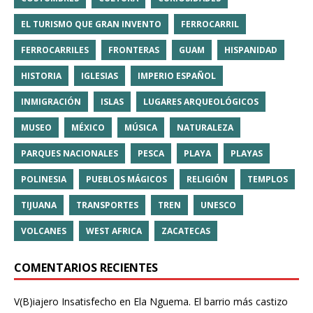
EL TURISMO QUE GRAN INVENTO
FERROCARRIL
FERROCARRILES
FRONTERAS
GUAM
HISPANIDAD
HISTORIA
IGLESIAS
IMPERIO ESPAÑOL
INMIGRACIÓN
ISLAS
LUGARES ARQUEOLÓGICOS
MUSEO
MÉXICO
MÚSICA
NATURALEZA
PARQUES NACIONALES
PESCA
PLAYA
PLAYAS
POLINESIA
PUEBLOS MÁGICOS
RELIGIÓN
TEMPLOS
TIJUANA
TRANSPORTES
TREN
UNESCO
VOLCANES
WEST AFRICA
ZACATECAS
COMENTARIOS RECIENTES
V(B)iajero Insatisfecho
en
Ela Nguema. El barrio más castizo