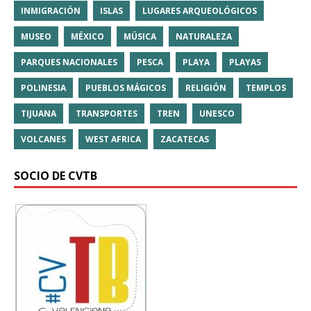
INMIGRACIÓN
ISLAS
LUGARES ARQUEOLÓGICOS
MUSEO
MÉXICO
MÚSICA
NATURALEZA
PARQUES NACIONALES
PESCA
PLAYA
PLAYAS
POLINESIA
PUEBLOS MÁGICOS
RELIGIÓN
TEMPLOS
TIJUANA
TRANSPORTES
TREN
UNESCO
VOLCANES
WEST AFRICA
ZACATECAS
SOCIO DE CVTB