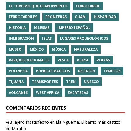
EL TURISMO QUE GRAN INVENTO
FERROCARRIL
FERROCARRILES
FRONTERAS
GUAM
HISPANIDAD
HISTORIA
IGLESIAS
IMPERIO ESPAÑOL
INMIGRACIÓN
ISLAS
LUGARES ARQUEOLÓGICOS
MUSEO
MÉXICO
MÚSICA
NATURALEZA
PARQUES NACIONALES
PESCA
PLAYA
PLAYAS
POLINESIA
PUEBLOS MÁGICOS
RELIGIÓN
TEMPLOS
TIJUANA
TRANSPORTES
TREN
UNESCO
VOLCANES
WEST AFRICA
ZACATECAS
COMENTARIOS RECIENTES
V(B)iajero Insatisfecho
en
Ela Nguema. El barrio más castizo
de Malabo