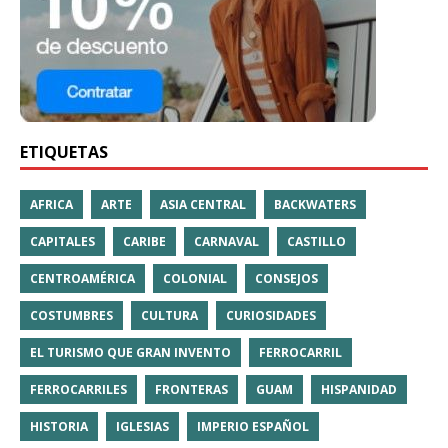
ETIQUETAS
AFRICA
ARTE
ASIA CENTRAL
BACKWATERS
CAPITALES
CARIBE
CARNAVAL
CASTILLO
CENTROAMÉRICA
COLONIAL
CONSEJOS
COSTUMBRES
CULTURA
CURIOSIDADES
EL TURISMO QUE GRAN INVENTO
FERROCARRIL
FERROCARRILES
FRONTERAS
GUAM
HISPANIDAD
HISTORIA
IGLESIAS
IMPERIO ESPAÑOL