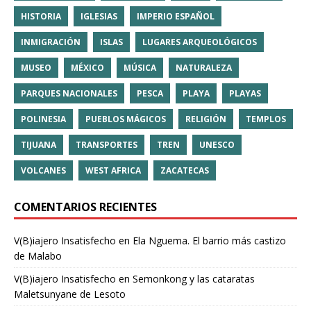
HISTORIA
IGLESIAS
IMPERIO ESPAÑOL
INMIGRACIÓN
ISLAS
LUGARES ARQUEOLÓGICOS
MUSEO
MÉXICO
MÚSICA
NATURALEZA
PARQUES NACIONALES
PESCA
PLAYA
PLAYAS
POLINESIA
PUEBLOS MÁGICOS
RELIGIÓN
TEMPLOS
TIJUANA
TRANSPORTES
TREN
UNESCO
VOLCANES
WEST AFRICA
ZACATECAS
COMENTARIOS RECIENTES
V(B)iajero Insatisfecho
en
Ela Nguema. El barrio más castizo
de Malabo
V(B)iajero Insatisfecho
en
Semonkong y las cataratas
Maletsunyane de Lesoto