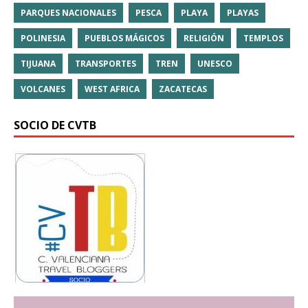
PARQUES NACIONALES
PESCA
PLAYA
PLAYAS
POLINESIA
PUEBLOS MÁGICOS
RELIGIÓN
TEMPLOS
TIJUANA
TRANSPORTES
TREN
UNESCO
VOLCANES
WEST AFRICA
ZACATECAS
SOCIO DE CVTB