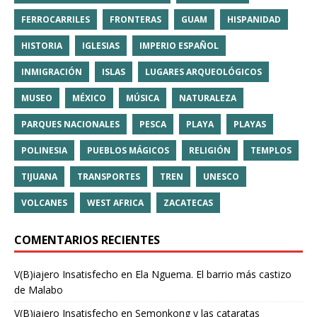
FERROCARRILES
FRONTERAS
GUAM
HISPANIDAD
HISTORIA
IGLESIAS
IMPERIO ESPAÑOL
INMIGRACIÓN
ISLAS
LUGARES ARQUEOLÓGICOS
MUSEO
MÉXICO
MÚSICA
NATURALEZA
PARQUES NACIONALES
PESCA
PLAYA
PLAYAS
POLINESIA
PUEBLOS MÁGICOS
RELIGIÓN
TEMPLOS
TIJUANA
TRANSPORTES
TREN
UNESCO
VOLCANES
WEST AFRICA
ZACATECAS
COMENTARIOS RECIENTES
V(B)iajero Insatisfecho
en
Ela Nguema. El barrio más castizo
de Malabo
V(B)iajero Insatisfecho
en
Semonkong y las cataratas