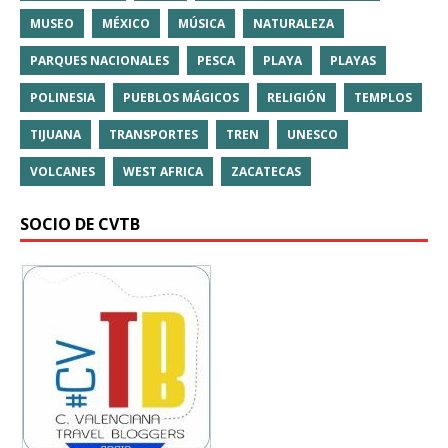
MUSEO
MÉXICO
MÚSICA
NATURALEZA
PARQUES NACIONALES
PESCA
PLAYA
PLAYAS
POLINESIA
PUEBLOS MÁGICOS
RELIGIÓN
TEMPLOS
TIJUANA
TRANSPORTES
TREN
UNESCO
VOLCANES
WEST AFRICA
ZACATECAS
SOCIO DE CVTB