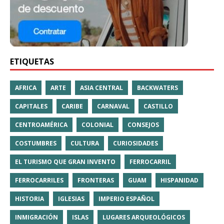
ETIQUETAS
AFRICA
ARTE
ASIA CENTRAL
BACKWATERS
CAPITALES
CARIBE
CARNAVAL
CASTILLO
CENTROAMÉRICA
COLONIAL
CONSEJOS
COSTUMBRES
CULTURA
CURIOSIDADES
EL TURISMO QUE GRAN INVENTO
FERROCARRIL
FERROCARRILES
FRONTERAS
GUAM
HISPANIDAD
HISTORIA
IGLESIAS
IMPERIO ESPAÑOL
INMIGRACIÓN
ISLAS
LUGARES ARQUEOLÓGICOS