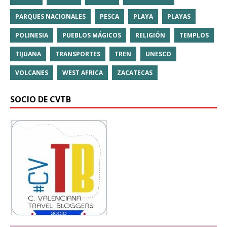
PARQUES NACIONALES
PESCA
PLAYA
PLAYAS
POLINESIA
PUEBLOS MÁGICOS
RELIGIÓN
TEMPLOS
TIJUANA
TRANSPORTES
TREN
UNESCO
VOLCANES
WEST AFRICA
ZACATECAS
SOCIO DE CVTB