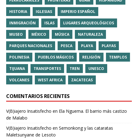
FERROCARRILES
FRONTERAS
GUAM
HISPANIDAD
HISTORIA
IGLESIAS
IMPERIO ESPAÑOL
INMIGRACIÓN
ISLAS
LUGARES ARQUEOLÓGICOS
MUSEO
MÉXICO
MÚSICA
NATURALEZA
PARQUES NACIONALES
PESCA
PLAYA
PLAYAS
POLINESIA
PUEBLOS MÁGICOS
RELIGIÓN
TEMPLOS
TIJUANA
TRANSPORTES
TREN
UNESCO
VOLCANES
WEST AFRICA
ZACATECAS
COMENTARIOS RECIENTES
V(B)iajero Insatisfecho
en
Ela Nguema. El barrio más castizo
de Malabo
V(B)iajero Insatisfecho
en
Semonkong y las cataratas
Maletsunyane de Lesoto