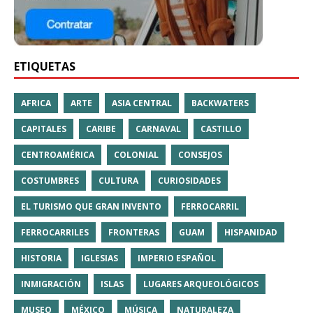
ETIQUETAS
AFRICA
ARTE
ASIA CENTRAL
BACKWATERS
CAPITALES
CARIBE
CARNAVAL
CASTILLO
CENTROAMÉRICA
COLONIAL
CONSEJOS
COSTUMBRES
CULTURA
CURIOSIDADES
EL TURISMO QUE GRAN INVENTO
FERROCARRIL
FERROCARRILES
FRONTERAS
GUAM
HISPANIDAD
HISTORIA
IGLESIAS
IMPERIO ESPAÑOL
INMIGRACIÓN
ISLAS
LUGARES ARQUEOLÓGICOS
MUSEO
MÉXICO
MÚSICA
NATURALEZA