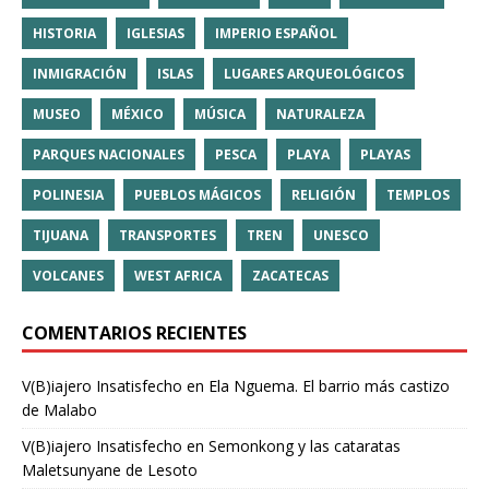
HISTORIA
IGLESIAS
IMPERIO ESPAÑOL
INMIGRACIÓN
ISLAS
LUGARES ARQUEOLÓGICOS
MUSEO
MÉXICO
MÚSICA
NATURALEZA
PARQUES NACIONALES
PESCA
PLAYA
PLAYAS
POLINESIA
PUEBLOS MÁGICOS
RELIGIÓN
TEMPLOS
TIJUANA
TRANSPORTES
TREN
UNESCO
VOLCANES
WEST AFRICA
ZACATECAS
COMENTARIOS RECIENTES
V(B)iajero Insatisfecho
en
Ela Nguema. El barrio más castizo
de Malabo
V(B)iajero Insatisfecho
en
Semonkong y las cataratas
Maletsunyane de Lesoto