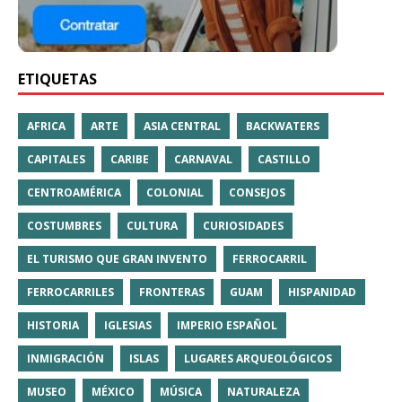
ETIQUETAS
AFRICA
ARTE
ASIA CENTRAL
BACKWATERS
CAPITALES
CARIBE
CARNAVAL
CASTILLO
CENTROAMÉRICA
COLONIAL
CONSEJOS
COSTUMBRES
CULTURA
CURIOSIDADES
EL TURISMO QUE GRAN INVENTO
FERROCARRIL
FERROCARRILES
FRONTERAS
GUAM
HISPANIDAD
HISTORIA
IGLESIAS
IMPERIO ESPAÑOL
INMIGRACIÓN
ISLAS
LUGARES ARQUEOLÓGICOS
MUSEO
MÉXICO
MÚSICA
NATURALEZA