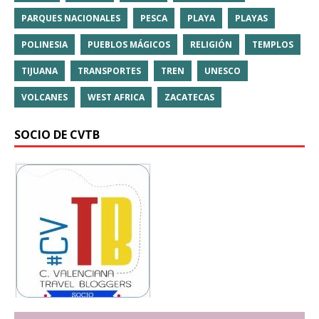
PARQUES NACIONALES
PESCA
PLAYA
PLAYAS
POLINESIA
PUEBLOS MÁGICOS
RELIGIÓN
TEMPLOS
TIJUANA
TRANSPORTES
TREN
UNESCO
VOLCANES
WEST AFRICA
ZACATECAS
SOCIO DE CVTB